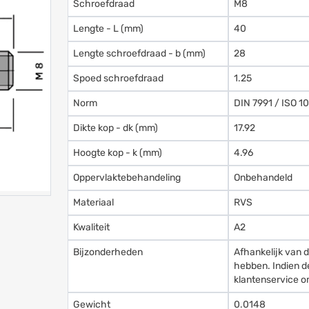
Schroefdraad
M8
Lengte - L (mm)
40
Lengte schroefdraad - b (mm)
28
Spoed schroefdraad
1.25
Norm
DIN 7991 / ISO 1
Dikte kop - dk (mm)
17.92
Hoogte kop - k (mm)
4.96
Oppervlaktebehandeling
Onbehandeld
Materiaal
RVS
Kwaliteit
A2
Bijzonderheden
Afhankelijk van d
hebben. Indien d
klantenservice om
Gewicht
0.0148