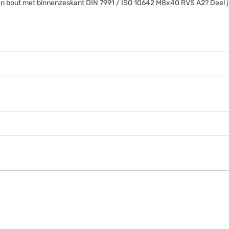
nken bout met binnenzeskant DIN 7991 / ISO 10642 M8x40 RVS A2? Deel 