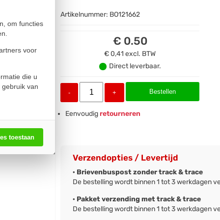
Artikelnummer:
BO121662
n, om functies
en.
€ 0.50
artners voor
€ 0,41
excl. BTW
Direct leverbaar.
rmatie die u
 gebruik van
Bestellen
-
+
Eenvoudig
retourneren
les toestaan
Verzendopties / Levertijd
· Brievenbuspost zonder track & trace
De bestelling wordt binnen 1 tot 3 werkdagen v
· Pakket verzending met track & trace
De bestelling wordt binnen 1 tot 3 werkdagen v