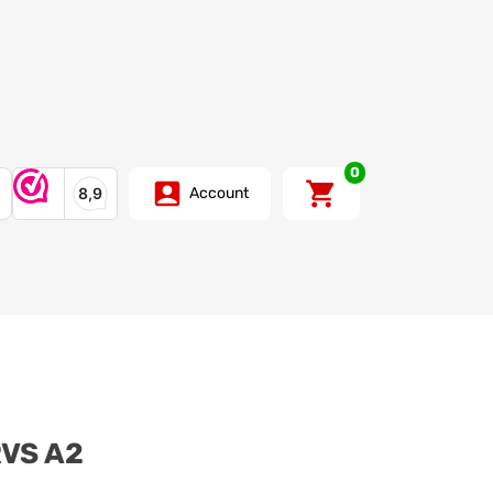
0
Account
RVS A2