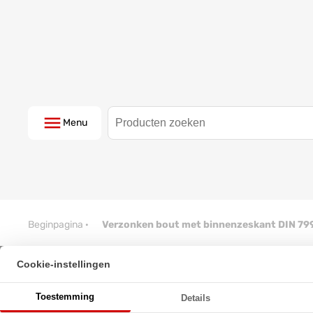
Menu
Beginpagina
·
Verzonken bout met binnenzeskant DIN 79
Cookie-instellingen
Verzonken bout met binnenzes
Toestemming
Details