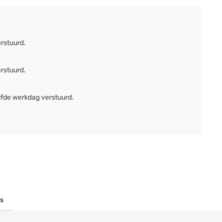
erstuurd.
erstuurd.
lfde werkdag verstuurd.
s