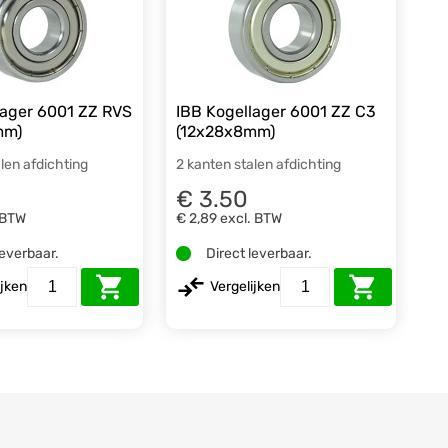
lager 6001 ZZ RVS
IBB Kogellager 6001 ZZ C3
mm)
(12x28x8mm)
len afdichting
2 kanten stalen afdichting
€ 3.50
 BTW
€ 2,89
excl. BTW
leverbaar.
Direct leverbaar.
ijken
Vergelijken