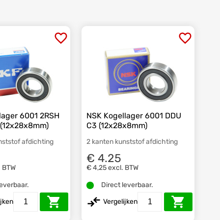
lager 6001 2RSH
NSK Kogellager 6001 DDU
 (12x28x8mm)
C3 (12x28x8mm)
nststof afdichting
2 kanten kunststof afdichting
5
€ 4.25
. BTW
€ 4,25
excl. BTW
leverbaar.
Direct leverbaar.
ijken
Vergelijken