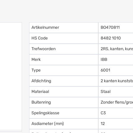
Artikelnummer
BO470811
HS Code
8482 1010
Trefwoorden
2RS, kanten, kuns
Merk
IBB
Type
6001
Afdichting
2 kanten kunstst
Materiaal
Staal
Buitenring
Zonder flens/gro
Spelingsklasse
C3
Asdiameter (mm)
12