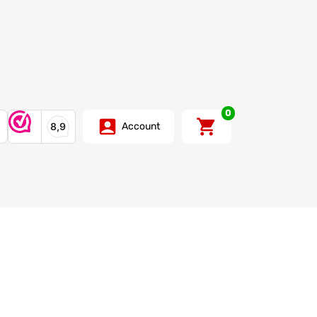
0
Account