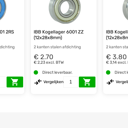
001 2RS
IBB Kogellager 6001 ZZ
IBB Kogel
(12x28x8mm)
(12x28x8
fdichting
2 kanten stalen afdichting
2 kanten sta
€ 2.70
€ 3.80
€ 2,23
excl. BTW
€ 3,14
excl.
.
Direct leverbaar.
Direct 
Vergelijken
Vergel