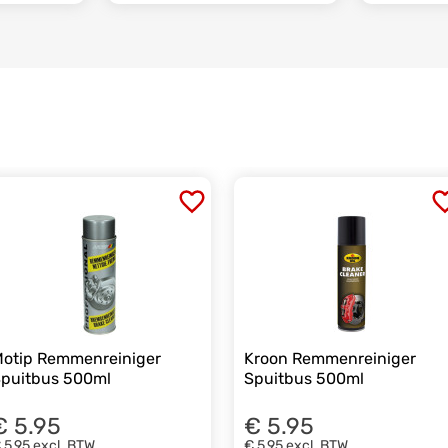
otip Remmenreiniger
Kroon Remmenreiniger
puitbus 500ml
Spuitbus 500ml
€ 5.95
€ 5.95
 5,95
excl. BTW
€ 5,95
excl. BTW