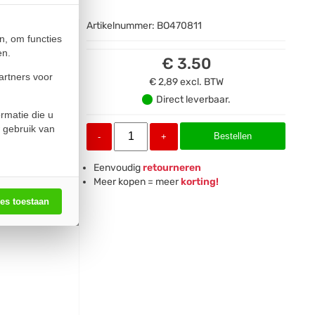
Artikelnummer:
BO470811
n, om functies
en.
€ 3.50
artners voor
€ 2,89
excl. BTW
Direct leverbaar.
rmatie die u
 gebruik van
Bestellen
-
+
Eenvoudig
retourneren
Meer kopen = meer
korting!
les toestaan