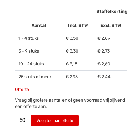
Staffelkorting
Aantal
Incl. BTW
Excl. BTW
1 - 4 stuks
€ 3,50
€ 2,89
5 - 9 stuks
€ 3,30
€ 2,73
10 - 24 stuks
€ 3,15
€ 2,60
25 stuks of meer
€ 2,95
€ 2,44
Offerte
Vraag bij grotere aantallen of geen voorraad vrijblijvend
een offerte aan.
Voeg toe aan offerte