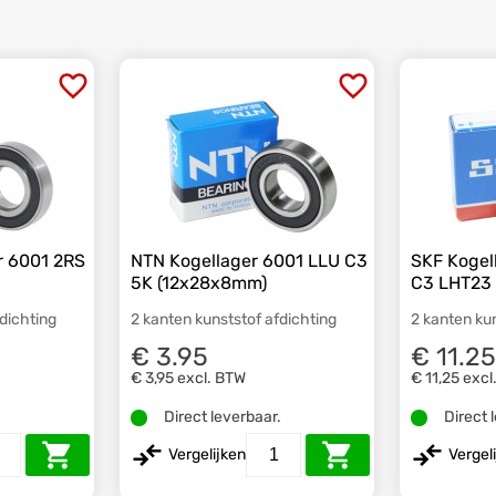
r 6001 2RS
NTN Kogellager 6001 LLU C3
SKF Kogel
5K (12x28x8mm)
C3 LHT23
fdichting
2 kanten kunststof afdichting
2 kanten ku
€ 3.95
€ 11.2
€ 3,95
excl. BTW
€ 11,25
excl
.
Direct leverbaar.
Direct 
Vergelijken
Vergel