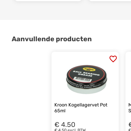
Aanvullende producten
Kroon Kogellagervet Pot
M
65ml
S
€ 4.50
€ 4,50
excl. BTW
€