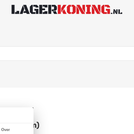
12x28x8mm)
Over