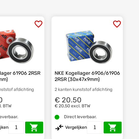
lager 61906 2RSR
NKE Kogellager 6906/61906
mm)
2RSR (30x47x9mm)
nststof afdichting
2 kanten kunststof afdichting
0
€ 20.50
l. BTW
€ 20,50
excl. BTW
leverbaar.
Direct leverbaar.
ijken
Vergelijken