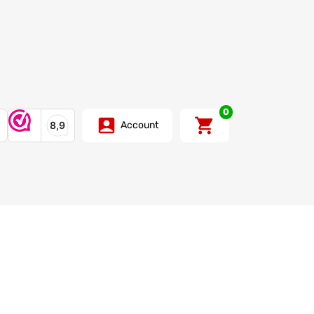
0
Account