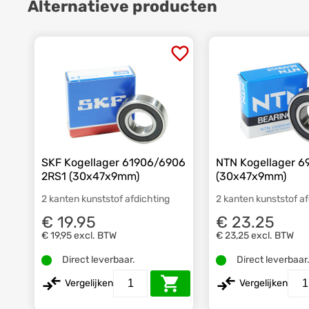
Alternatieve producten
SKF Kogellager 61906/6906
NTN Kogellager 6
2RS1 (30x47x9mm)
(30x47x9mm)
2 kanten kunststof afdichting
2 kanten kunststof a
€ 19.95
€ 23.25
€ 19,95
excl. BTW
€ 23,25
excl. BTW
Direct leverbaar.
Direct leverbaar
Vergelijken
Vergelijken