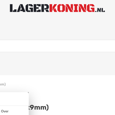
mm)
RS (30x47x9mm)
Over