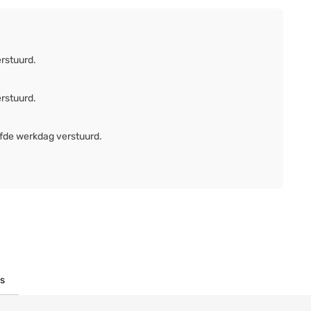
erstuurd.
erstuurd.
lfde werkdag verstuurd.
s