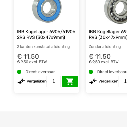
IBB Kogellager 6906/61906
IBB Kogellager 6
2RS RVS (30x47x9mm)
RVS (30x47x9mm
2 kanten kunststof afdichting
Zonder afdichting
€ 11.50
€ 11,50
€ 9,50
excl. BTW
€ 9,50
excl. BTW
Direct leverbaar.
Direct leverbaar
Vergelijken
Vergelijken