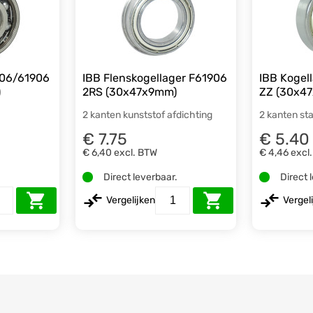
906/61906
IBB Flenskogellager F61906
IBB Kogel
)
2RS (30x47x9mm)
ZZ (30x4
2 kanten kunststof afdichting
2 kanten sta
€ 7.75
€ 5.40
€ 6,40
excl. BTW
€ 4,46
excl
.
Direct leverbaar.
Direct 
Vergelijken
Vergel