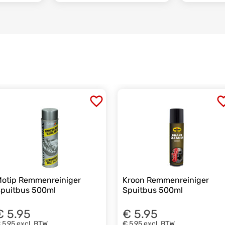
otip Remmenreiniger
Kroon Remmenreiniger
puitbus 500ml
Spuitbus 500ml
€ 5.95
€ 5.95
 5,95
excl. BTW
€ 5,95
excl. BTW