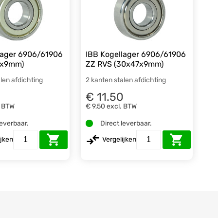
lager 6906/61906
IBB Kogellager 6906/61906
7x9mm)
ZZ RVS (30x47x9mm)
len afdichting
2 kanten stalen afdichting
€ 11.50
. BTW
€ 9,50
excl. BTW
leverbaar.
Direct leverbaar.
ijken
Vergelijken