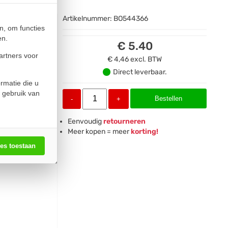
Artikelnummer:
BO544366
n, om functies
en.
€ 5.40
artners voor
€ 4,46
excl. BTW
Direct leverbaar.
rmatie die u
 gebruik van
Bestellen
-
+
Eenvoudig
retourneren
Meer kopen = meer
korting!
les toestaan