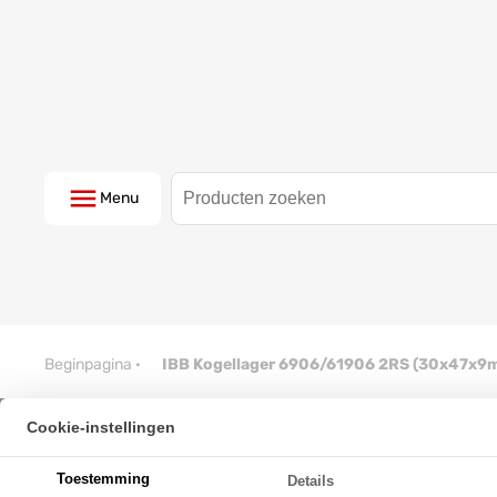
Menu
Beginpagina
·
IBB Kogellager 6906/61906 2RS (30x47x9
Cookie-instellingen
IBB Kogellager 6906/61906 2
Toestemming
Details