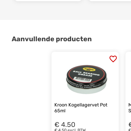
Aanvullende producten
Kroon Kogellagervet Pot
M
65ml
S
€ 4.50
€ 4,50
excl. BTW
€