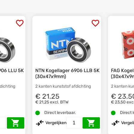
906 LLU 5K
NTN Kogellager 6906 LLB 5K
FAG Kogel
(30x47x9mm)
(30x47x9
fdichting
2 kanten kunststof afdichting
2 kanten ku
€ 21.25
€ 23.5
€ 21,25
excl. BTW
€ 23,50
exc
.
Direct leverbaar.
Direct 
Vergelijken
Vergel