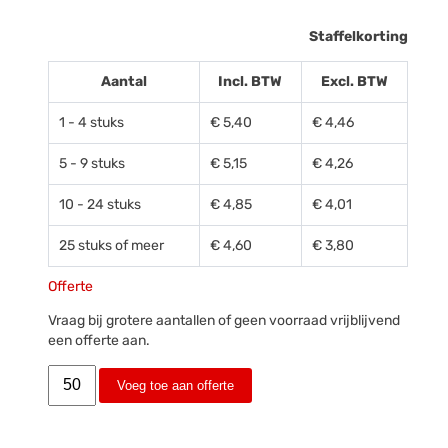
Staffelkorting
Aantal
Incl. BTW
Excl. BTW
1 - 4 stuks
€ 5,40
€ 4,46
5 - 9 stuks
€ 5,15
€ 4,26
10 - 24 stuks
€ 4,85
€ 4,01
25 stuks of meer
€ 4,60
€ 3,80
Offerte
Vraag bij grotere aantallen of geen voorraad vrijblijvend
een offerte aan.
Voeg toe aan offerte