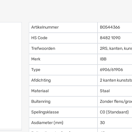
Artikelnummer
BO544366
HS Code
8482 1090
Trefwoorden
2RS, kanten, kun
Merk
IBB
Type
6906/61906
Afdichting
2 kanten kunstst
Materiaal
Staal
Buitenring
Zonder flens/gro
Spelingsklasse
C0 (Standaard)
Asdiameter (mm)
30