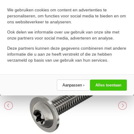
We gebruiken cookies om content en advertenties te
Laagbolkopbout met torx en
personaliseren, om functies voor social media te bieden en om
ons websiteverkeer te analyseren.
flens ISO 7380-2 M3x35 T10 RVS
A2
Ook delen we informatie over uw gebruik van onze site met
onze partners voor social media, adverteren en analyse.
★
★
★
★
★
★
★
★
★
★
Deze partners kunnen deze gegevens combineren met andere
Schrijf een review!
informatie die u aan ze heeft verstrekt of die ze hebben
verzameld op basis van uw gebruik van hun services.
Aanpassen ›
Alles toestaan