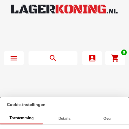
0
Cookie-instellingen
Beginpagina
·
Laagbolkopbout met torx en flens ISO 7380-2 M3x35 T10
Toestemming
Details
Over
RVS A2