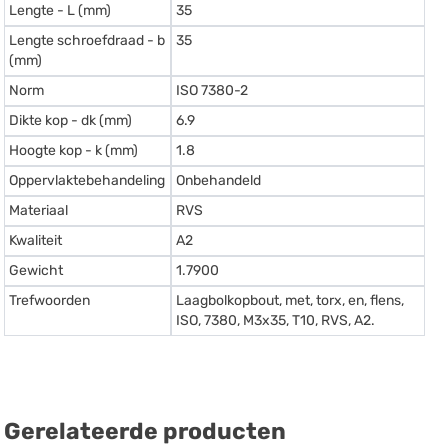
Lengte - L (mm)
35
Lengte schroefdraad - b
35
(mm)
Norm
ISO 7380-2
Dikte kop - dk (mm)
6.9
Hoogte kop - k (mm)
1.8
Oppervlaktebehandeling
Onbehandeld
Materiaal
RVS
Kwaliteit
A2
Gewicht
1.7900
Trefwoorden
Laagbolkopbout, met, torx, en, flens,
ISO, 7380, M3x35, T10, RVS, A2.
Gerelateerde producten