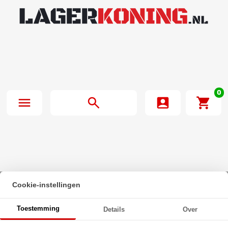
0
Cookie-instellingen
Beginpagina
·
Laagbolkopbout met torx en flens ISO 7380-2 M4x35 T20
Toestemming
Details
Over
RVS A2