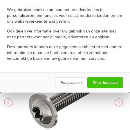
We gebruiken cookies om content en advertenties te
Laagbolkopbout met torx en
personaliseren, om functies voor social media te bieden en om
ons websiteverkeer te analyseren.
flens ISO 7380-2 M4x35 T20
RVS A2
Ook delen we informatie over uw gebruik van onze site met
onze partners voor social media, adverteren en analyse.
★
★
★
★
★
★
★
★
★
★
Deze partners kunnen deze gegevens combineren met andere
Schrijf een review!
informatie die u aan ze heeft verstrekt of die ze hebben
verzameld op basis van uw gebruik van hun services.
Aanpassen ›
Alles toestaan