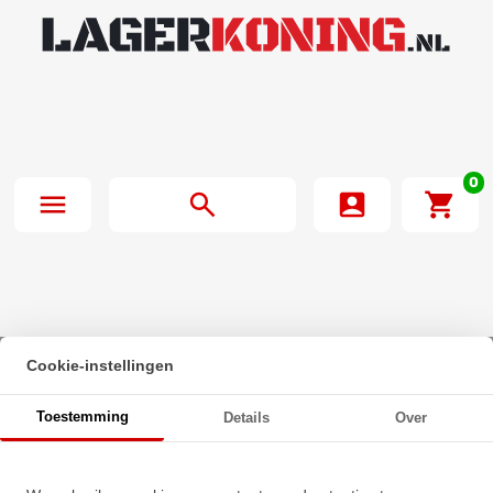
0
Cookie-instellingen
Beginpagina
·
Nachi Hoekcontactlager Eenrijig 7306 B (30x72x19mm)
Toestemming
Details
Over