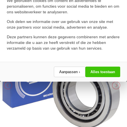
Nachi Hoekcontactlager Eenrijig
We gebruiken cookies om content en advertenties te
personaliseren, om functies voor social media te bieden en om
7306 B (30x72x19mm)
ons websiteverkeer te analyseren.
★
★
★
★
★
★
★
★
★
★
Ook delen we informatie over uw gebruik van onze site met
Schrijf een review!
onze partners voor social media, adverteren en analyse.
Deze partners kunnen deze gegevens combineren met andere
informatie die u aan ze heeft verstrekt of die ze hebben
verzameld op basis van uw gebruik van hun services.
Aanpassen ›
Alles toestaan