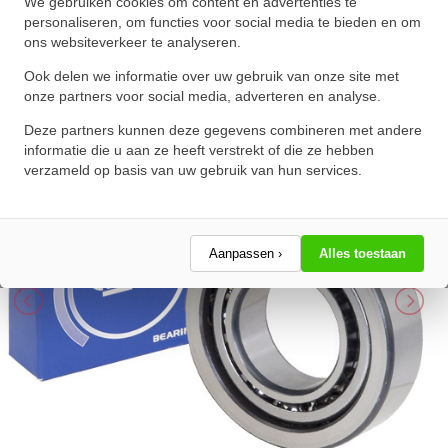
Nachi Hoekcontactlager Eenrijig
We gebruiken cookies om content en advertenties te
personaliseren, om functies voor social media te bieden en om
7310 B (50x110x27mm)
ons websiteverkeer te analyseren.
★
★
★
★
★
★
★
★
★
★
Ook delen we informatie over uw gebruik van onze site met
Schrijf een review!
onze partners voor social media, adverteren en analyse.
Deze partners kunnen deze gegevens combineren met andere
informatie die u aan ze heeft verstrekt of die ze hebben
verzameld op basis van uw gebruik van hun services.
Aanpassen ›
Alles toestaan