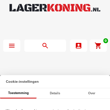
0
Cookie-instellingen
Beginpagina
·
Nachi Hoekcontactlager Eenrijig 7310 B (50x110x27mm)
Toestemming
Details
Over