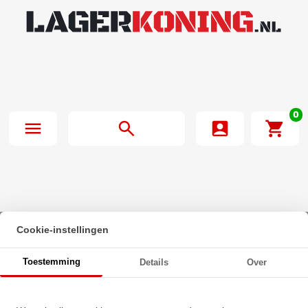
0
Cookie-instellingen
Beginpagina
·
Nachi Hoekcontactlager Eenrijig 7201 B (12x32x10mm)
Toestemming
Details
Over