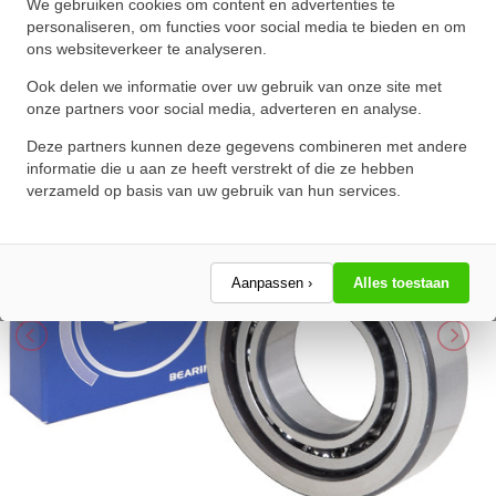
Nachi Hoekcontactlager Eenrijig
We gebruiken cookies om content en advertenties te
personaliseren, om functies voor social media te bieden en om
7201 B (12x32x10mm)
ons websiteverkeer te analyseren.
★
★
★
★
★
★
★
★
★
★
Ook delen we informatie over uw gebruik van onze site met
Schrijf een review!
onze partners voor social media, adverteren en analyse.
Deze partners kunnen deze gegevens combineren met andere
informatie die u aan ze heeft verstrekt of die ze hebben
verzameld op basis van uw gebruik van hun services.
Aanpassen ›
Alles toestaan