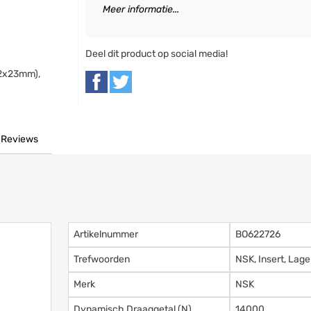
Meer informatie...
Deel dit product op social media!
52x23mm),
Reviews
Artikelnummer
BO622726
Trefwoorden
NSK, Insert, La
Merk
NSK
Dynamisch Draaggetal (N)
14000