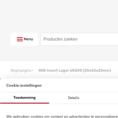
Menu
Beginpagina
·
NSK Insert Lager UK205 (25x52x23mm)
Cookie-instellingen
NSK Insert Lager UK205 (25x
Toestemming
Details
★
★
★
★
★
★
★
★
★
★
Schrijf een review!
We gebruiken cookies om content en advertenties te personalisere