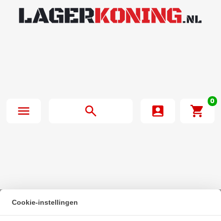
0
Cookie-instellingen
Beginpagina
·
NSK Kogellager 6003 DDU C3 (17x35x10mm)