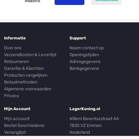
Informatie
Support
Over ons
Neem contact op
Verzendkosten & Levertijd
Openingstijden
Retourneren
Adresgegevens
Garantie & Klachten
Bankgegevens
Producten vergelijken
Betaalmethoden
Algemene voorwaarden
Privacy
Mijn Account
LagerKoning.nl
Mijn account
Willem Barentszstraat 4A
Bestel Geschiedenis
7825 VZ Emmen
Verlanglijst
Nederland