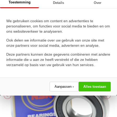
Toestemming
Details
Over
NSK Kogellager 6003 DDU C3
We gebruiken cookies om content en advertenties te
(17x35x10mm)
personaliseren, om functies voor social media te bieden en om
ons websiteverkeer te analyseren.
★
★
★
★
★
★
★
★
★
★
Schrijf een review!
Ook delen we informatie over uw gebruik van onze site met
onze partners voor social media, adverteren en analyse.
Deze partners kunnen deze gegevens combineren met andere
informatie die u aan ze heeft verstrekt of die ze hebben
verzameld op basis van uw gebruik van hun services.
Aanpassen ›
Alles toestaan