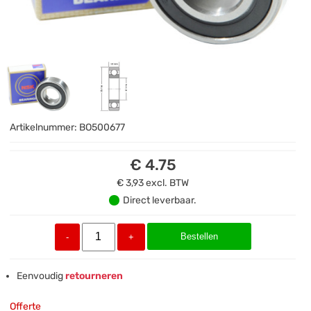
Artikelnummer:
BO500677
€ 4.75
€ 3,93
excl. BTW
Direct leverbaar.
Bestellen
-
+
Eenvoudig
retourneren
Offerte