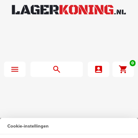
0
Cookie-instellingen
Beginpagina
·
NSK Kogellager 6803 VV (17x26x5mm)