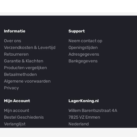
Informatie
Support
Over ons
Neem contact op
Verzendkosten & Levertijd
Openingstijden
Retourneren
Adresgegevens
Garantie & Klachten
Bankgegevens
Producten vergelijken
Betaalmethoden
Algemene voorwaarden
Privacy
Mijn Account
LagerKoning.nl
Mijn account
Willem Barentszstraat 4A
Bestel Geschiedenis
7825 VZ Emmen
Verlanglijst
Nederland
Nieuwsbrief
E-mail:
info@lagerkoning.nl