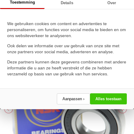
Toestemming
Details
Over
NSK Kogellager 6803 VV
We gebruiken cookies om content en advertenties te
(17x26x5mm)
personaliseren, om functies voor social media te bieden en om
ons websiteverkeer te analyseren.
★
★
★
★
★
★
★
★
★
★
Schrijf een review!
Ook delen we informatie over uw gebruik van onze site met
onze partners voor social media, adverteren en analyse.
Deze partners kunnen deze gegevens combineren met andere
informatie die u aan ze heeft verstrekt of die ze hebben
verzameld op basis van uw gebruik van hun services.
Aanpassen ›
Alles toestaan