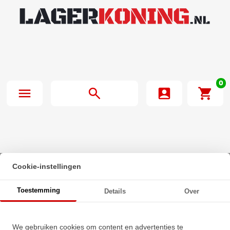
0
Cookie-instellingen
Beginpagina
·
NSK Insert Lager UK315 D1 (65mm)
Toestemming
Details
Over
NSK Insert Lager UK315 D1
We gebruiken cookies om content en advertenties te