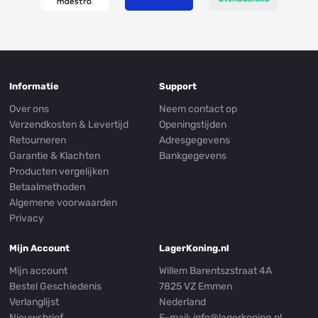
Informatie
Support
Over ons
Neem contact op
Verzendkosten & Levertijd
Openingstijden
Retourneren
Adresgegevens
Garantie & Klachten
Bankgegevens
Producten vergelijken
Betaalmethoden
Algemene voorwaarden
Privacy
Mijn Account
LagerKoning.nl
Mijn account
Willem Barentszstraat 4A
Bestel Geschiedenis
7825 VZ Emmen
Verlanglijst
Nederland
Nieuwsbrief
E-mail:
info@lagerkoning.nl