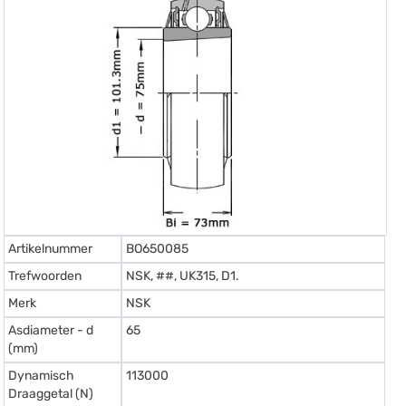
Artikelnummer
BO650085
Trefwoorden
NSK, ##, UK315, D1.
Merk
NSK
Asdiameter - d
65
(mm)
Dynamisch
113000
Draaggetal (N)