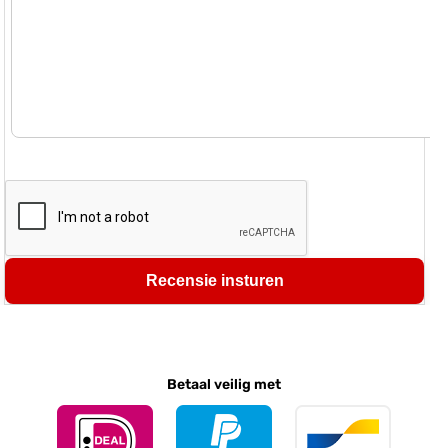
Recensie insturen
Betaal veilig met