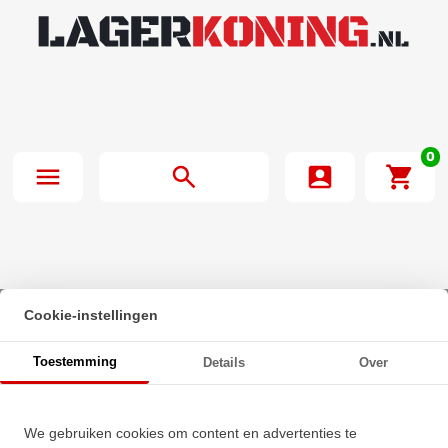
0
Cookie-instellingen
Beginpagina
·
NTN Insert Lager AS201-008 (12.7mm)
Toestemming
Details
Over
NTN Insert Lager AS201-008
We gebruiken cookies om content en advertenties te
(12.7mm)