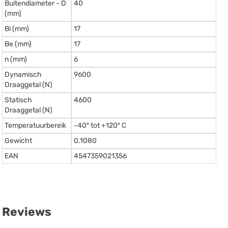
Buitendiameter - D
40
(mm)
Bi (mm)
17
Be (mm)
17
n (mm)
6
Dynamisch
9600
Draaggetal (N)
Statisch
4600
Draaggetal (N)
Temperatuurbereik
-40º tot +120º C
Gewicht
0.1080
EAN
4547359021356
Reviews