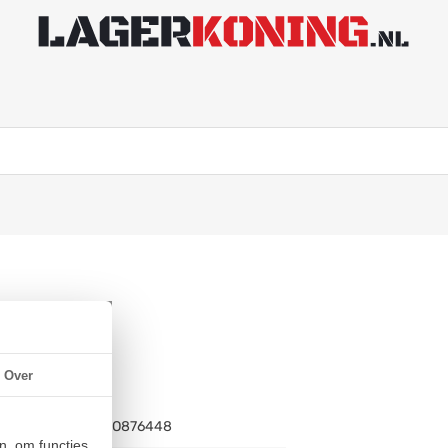
25mm)
Over
Artikelnummer:
BO876448
n, om functies