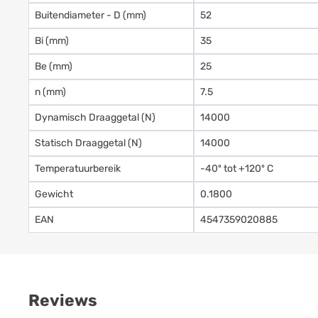
Buitendiameter - D (mm)
52
Bi (mm)
35
Be (mm)
25
n (mm)
7.5
Dynamisch Draaggetal (N)
14000
Statisch Draaggetal (N)
14000
Temperatuurbereik
-40º tot +120º C
Gewicht
0.1800
EAN
4547359020885
Reviews