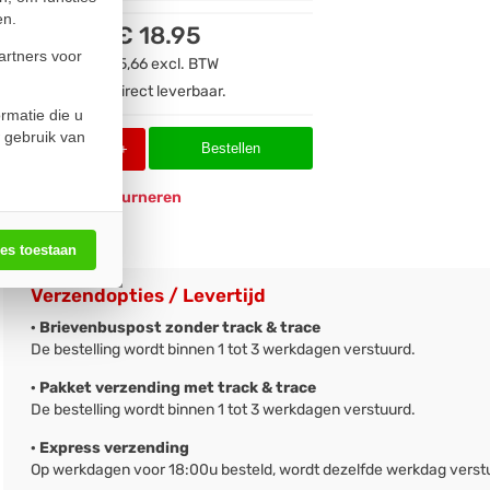
en.
€ 18.95
artners voor
€ 15,66
excl. BTW
Direct leverbaar.
rmatie die u
 gebruik van
Bestellen
-
+
Eenvoudig
retourneren
les toestaan
Verzendopties / Levertijd
· Brievenbuspost zonder track & trace
De bestelling wordt binnen 1 tot 3 werkdagen verstuurd.
· Pakket verzending met track & trace
De bestelling wordt binnen 1 tot 3 werkdagen verstuurd.
· Express verzending
Op werkdagen voor 18:00u besteld, wordt dezelfde werkdag verst