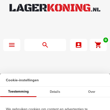
0
Cookie-instellingen
Beginpagina
·
NTN Insert Lager UEL206 D1 (30mm)
Toestemming
Details
Over
NTN Insert Lager UEL206 D1
We gebruiken cookies om content en advertenties te