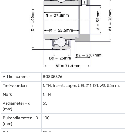
Artikelnummer
BO835576
Trefwoorden
NTN, Insert, Lager, UEL211, D1, W3, 55mm.
Merk
NTN
Asdiameter - d
55
(mm)
Buitendiameter - D
100
(mm)