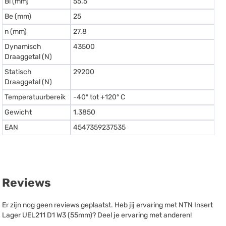
Bi (mm)
55.5
Be (mm)
25
n (mm)
27.8
Dynamisch
43500
Draaggetal (N)
Statisch
29200
Draaggetal (N)
Temperatuurbereik
-40º tot +120º C
Gewicht
1.3850
EAN
4547359237535
Reviews
Er zijn nog geen reviews geplaatst. Heb jij ervaring met NTN Insert
Lager UEL211 D1 W3 (55mm)? Deel je ervaring met anderen!