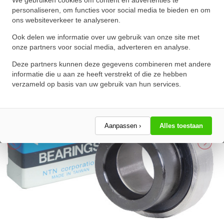
We gebruiken cookies om content en advertenties te
(55mm)
personaliseren, om functies voor social media te bieden en om
ons websiteverkeer te analyseren.
★
★
★
★
★
★
★
★
★
★
Schrijf een review!
Ook delen we informatie over uw gebruik van onze site met
onze partners voor social media, adverteren en analyse.
Deze partners kunnen deze gegevens combineren met andere
informatie die u aan ze heeft verstrekt of die ze hebben
verzameld op basis van uw gebruik van hun services.
Aanpassen ›
Alles toestaan