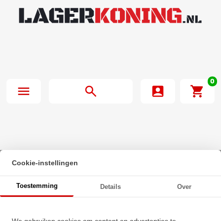
0
Cookie-instellingen
Beginpagina
·
NTN Insert Lager UEL211 D1 W3 (55mm)
Toestemming
Details
Over
NTN Insert Lager UEL211 D1 W3