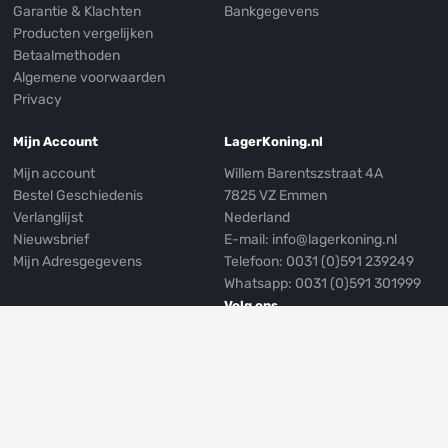
Garantie & Klachten
Bankgegevens
Producten vergelijken
Betaalmethoden
Algemene voorwaarden
Privacy
Mijn Account
LagerKoning.nl
Mijn account
Willem Barentszstraat 4A
Bestel Geschiedenis
7825 VZ Emmen
Verlanglijst
Nederland
Nieuwsbrief
E-mail:
info@lagerkoning.nl
Mijn Adresgegevens
Telefoon: 0031 (0)591 239249
Whatsapp:
0031 (0)591 301999
Volg ons
© LagerKoning.nl
Privacy
Algemene Voorwaarden