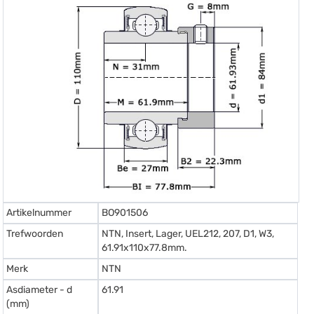
Artikelnummer
BO901506
Trefwoorden
NTN, Insert, Lager, UEL212, 207, D1, W3,
61.91x110x77.8mm.
Merk
NTN
Asdiameter - d
61.91
(mm)