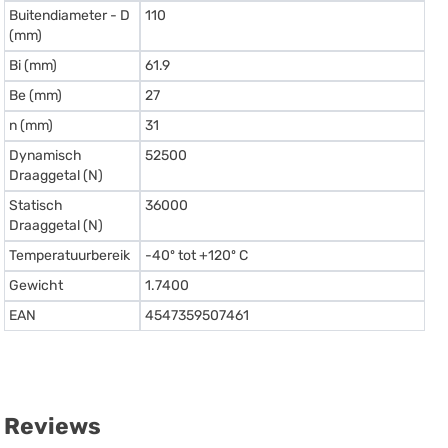
Buitendiameter - D
110
(mm)
Bi (mm)
61.9
Be (mm)
27
n (mm)
31
Dynamisch
52500
Draaggetal (N)
Statisch
36000
Draaggetal (N)
Temperatuurbereik
-40º tot +120º C
Gewicht
1.7400
EAN
4547359507461
Reviews