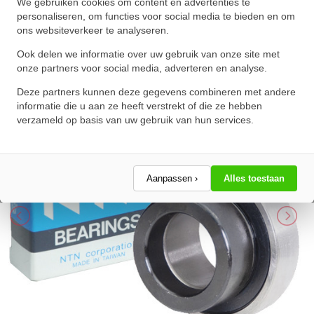
NTN Insert Lager UEL212-207 D1
We gebruiken cookies om content en advertenties te
personaliseren, om functies voor social media te bieden en om
W3 (61.91mm)
ons websiteverkeer te analyseren.
★
★
★
★
★
★
★
★
★
★
Ook delen we informatie over uw gebruik van onze site met
Schrijf een review!
onze partners voor social media, adverteren en analyse.
Deze partners kunnen deze gegevens combineren met andere
informatie die u aan ze heeft verstrekt of die ze hebben
verzameld op basis van uw gebruik van hun services.
Aanpassen ›
Alles toestaan