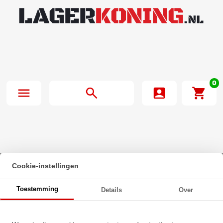
0
Cookie-instellingen
Beginpagina
·
NTN Insert Lager UEL212-207 D1 W3 (61.91mm)
Toestemming
Details
Over