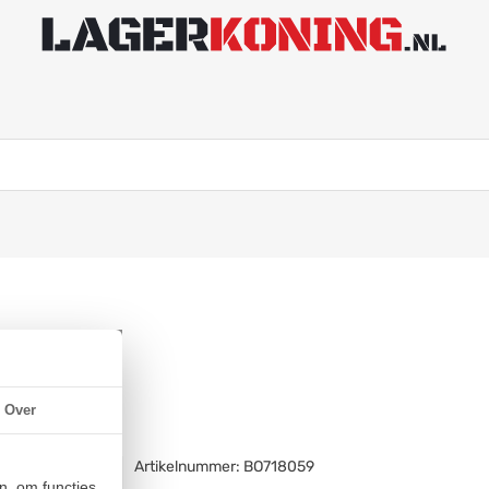
45mm)
Over
Artikelnummer:
BO718059
n, om functies