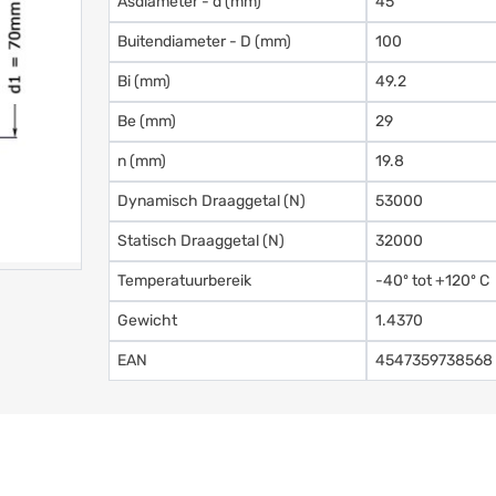
Asdiameter - d (mm)
45
Buitendiameter - D (mm)
100
Bi (mm)
49.2
Be (mm)
29
n (mm)
19.8
Dynamisch Draaggetal (N)
53000
Statisch Draaggetal (N)
32000
Temperatuurbereik
-40º tot +120º C
Gewicht
1.4370
EAN
4547359738568