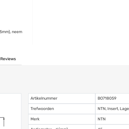
(45mm), neem
Reviews
Artikelnummer
BO718059
Trefwoorden
NTN, Insert, Lag
Merk
NTN