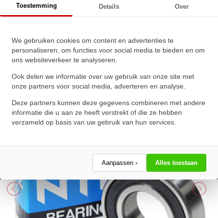
Toestemming
Details
Over
NTN Kogellager 6006 LLU C3 5K
We gebruiken cookies om content en advertenties te
personaliseren, om functies voor social media te bieden en om
(30x55x13mm)
ons websiteverkeer te analyseren.
★
★
★
★
★
★
★
★
★
★
Ook delen we informatie over uw gebruik van onze site met
Schrijf een review!
onze partners voor social media, adverteren en analyse.
Deze partners kunnen deze gegevens combineren met andere
informatie die u aan ze heeft verstrekt of die ze hebben
verzameld op basis van uw gebruik van hun services.
Aanpassen ›
Alles toestaan