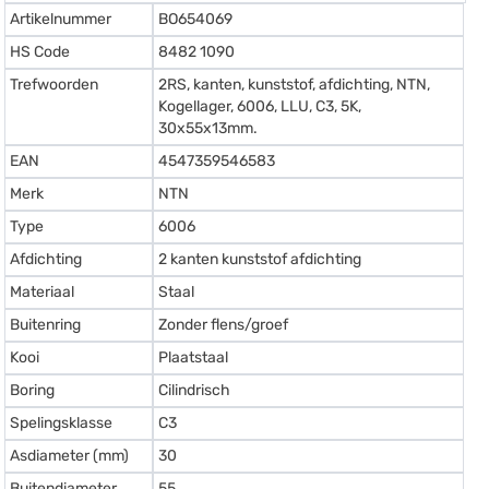
Artikelnummer
BO654069
HS Code
8482 1090
Trefwoorden
2RS, kanten, kunststof, afdichting, NTN,
Kogellager, 6006, LLU, C3, 5K,
30x55x13mm.
EAN
4547359546583
Merk
NTN
Type
6006
Afdichting
2 kanten kunststof afdichting
Materiaal
Staal
Buitenring
Zonder flens/groef
Kooi
Plaatstaal
Boring
Cilindrisch
Spelingsklasse
C3
Asdiameter (mm)
30
Buitendiameter
55