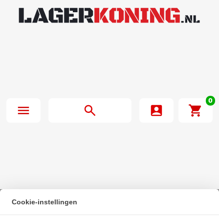
0
Cookie-instellingen
Beginpagina
·
NTN Kogellager 6006 LLU C3 5K (30x55x13mm)