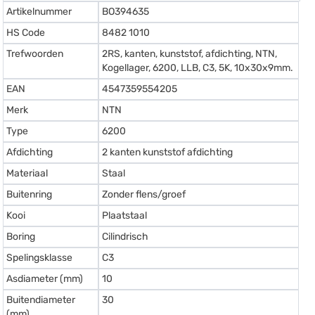
Artikelnummer
BO394635
HS Code
8482 1010
Trefwoorden
2RS, kanten, kunststof, afdichting, NTN,
Kogellager, 6200, LLB, C3, 5K, 10x30x9mm.
EAN
4547359554205
Merk
NTN
Type
6200
Afdichting
2 kanten kunststof afdichting
Materiaal
Staal
Buitenring
Zonder flens/groef
Kooi
Plaatstaal
Boring
Cilindrisch
Spelingsklasse
C3
Asdiameter (mm)
10
Buitendiameter
30
(mm)