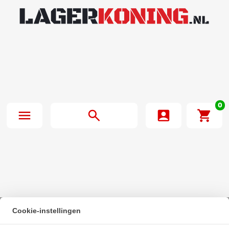
0
Cookie-instellingen
Beginpagina
·
NTN Kogellager 6200 LLB C3 5K (10x30x9mm)