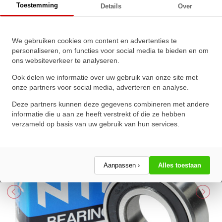
Toestemming
Details
Over
NTN Kogellager 6200 LLB C3 5K
We gebruiken cookies om content en advertenties te
personaliseren, om functies voor social media te bieden en om
(10x30x9mm)
ons websiteverkeer te analyseren.
★
★
★
★
★
★
★
★
★
★
Ook delen we informatie over uw gebruik van onze site met
Schrijf een review!
onze partners voor social media, adverteren en analyse.
Deze partners kunnen deze gegevens combineren met andere
informatie die u aan ze heeft verstrekt of die ze hebben
verzameld op basis van uw gebruik van hun services.
Aanpassen ›
Alles toestaan