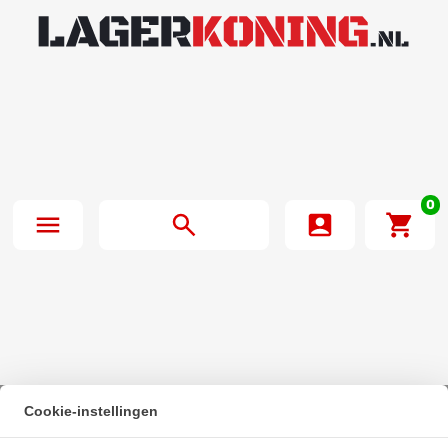
0
Cookie-instellingen
Beginpagina
·
NTN Kogellager 6901 LLB C3 5K (12x24x6mm)