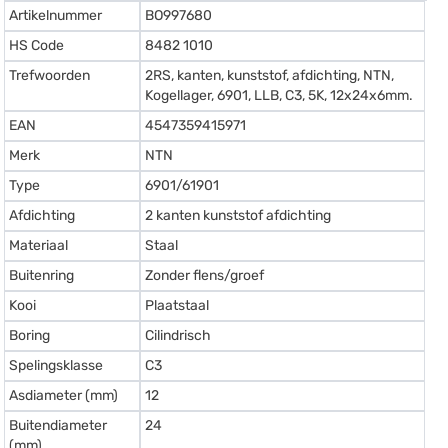
Artikelnummer
BO997680
HS Code
8482 1010
Trefwoorden
2RS, kanten, kunststof, afdichting, NTN,
Kogellager, 6901, LLB, C3, 5K, 12x24x6mm.
EAN
4547359415971
Merk
NTN
Type
6901/61901
Afdichting
2 kanten kunststof afdichting
Materiaal
Staal
Buitenring
Zonder flens/groef
Kooi
Plaatstaal
Boring
Cilindrisch
Spelingsklasse
C3
Asdiameter (mm)
12
Buitendiameter
24
(mm)