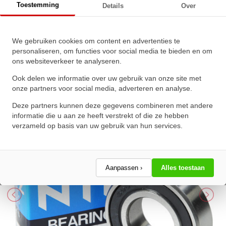
Toestemming
Details
Over
NTN Kogellager 6901 LLB C3 5K
We gebruiken cookies om content en advertenties te
personaliseren, om functies voor social media te bieden en om
(12x24x6mm)
ons websiteverkeer te analyseren.
★
★
★
★
★
★
★
★
★
★
Ook delen we informatie over uw gebruik van onze site met
Schrijf een review!
onze partners voor social media, adverteren en analyse.
Deze partners kunnen deze gegevens combineren met andere
informatie die u aan ze heeft verstrekt of die ze hebben
verzameld op basis van uw gebruik van hun services.
Aanpassen ›
Alles toestaan