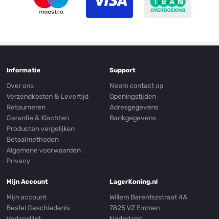
Informatie
Support
Over ons
Neem contact op
Verzendkosten & Levertijd
Openingstijden
Retourneren
Adresgegevens
Garantie & Klachten
Bankgegevens
Producten vergelijken
Betaalmethoden
Algemene voorwaarden
Privacy
Mijn Account
LagerKoning.nl
Mijn account
Willem Barentszstraat 4A
Bestel Geschiedenis
7825 VZ Emmen
Verlanglijst
Nederland