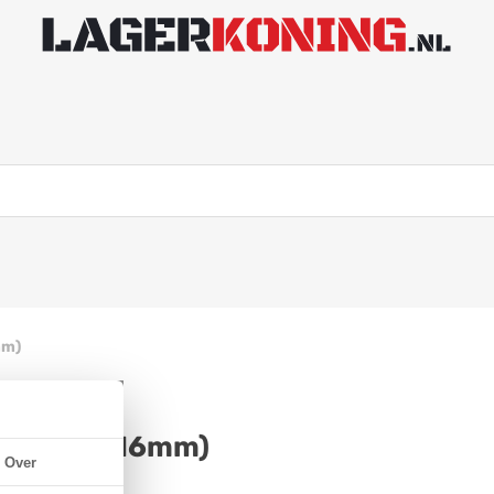
mm)
R (24x32x16mm)
Over