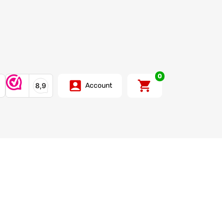
0
Account