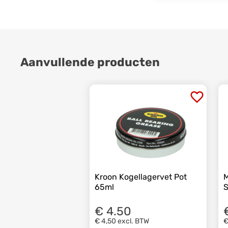
Aanvullende producten
Kroon Kogellagervet Pot
M
65ml
S
€ 4.50
€ 4,50
excl. BTW
€