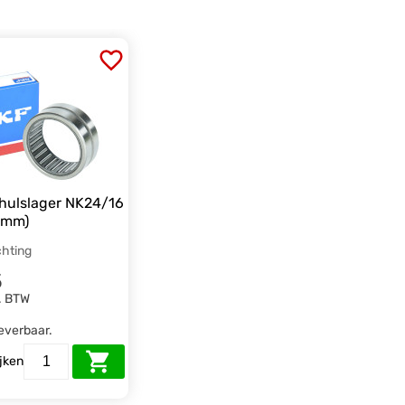
hulslager NK24/16
6mm)
chting
5
. BTW
leverbaar.
ijken