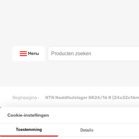
Menu
Beginpagina
·
NTN Naaldhulslager NK24/16 R (24x32x16
Cookie-instellingen
NTN Naaldhulslager NK24/16 
Toestemming
Details
★
★
★
★
★
★
★
★
★
★