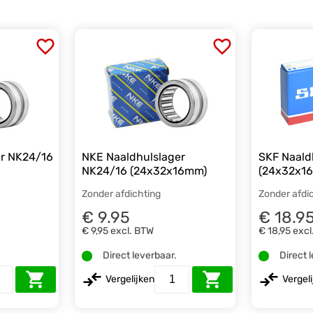
er NK24/16
NKE Naaldhulslager
SKF Naald
NK24/16 (24x32x16mm)
(24x32x1
Zonder afdichting
Zonder afdi
€ 9.95
€ 18.9
€ 9,95
excl. BTW
€ 18,95
excl
.
Direct leverbaar.
Direct 
Vergelijken
Vergel