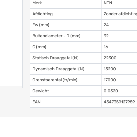
Merk
NTN
Afdichting
Zonder afdichtin
Fw (mm)
24
Buitendiameter - D (mm)
32
C (mm)
16
Statisch Draaggetal (N)
22300
Dynamisch Draaggetal (N)
15200
Grenstoerental (tr/min)
17000
Gewicht
0.0320
EAN
4547359127959