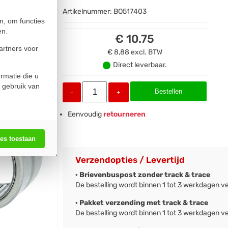
Artikelnummer:
BO517403
n, om functies
en.
€ 10.75
artners voor
€ 8,88
excl. BTW
Direct leverbaar.
rmatie die u
 gebruik van
Bestellen
-
+
Eenvoudig
retourneren
les toestaan
Verzendopties / Levertijd
· Brievenbuspost zonder track & trace
De bestelling wordt binnen 1 tot 3 werkdagen v
· Pakket verzending met track & trace
De bestelling wordt binnen 1 tot 3 werkdagen v