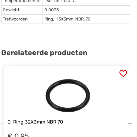
Temperatuurbereik
-30º tot +120º C
Gewicht
0.0033
Trefwoorden
Ring, 113X3mm, NBR, 70.
Gerelateerde producten
O-Ring 32X3mm NBR 70
€ 0.95