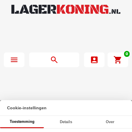
0
Cookie-instellingen
Beginpagina
·
O-Ring 113X3mm NBR 70
Toestemming
Details
Over