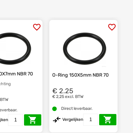
50X7mm NBR 70
O-Ring 150X5mm NBR 70
chting
€ 2.25
€ 2,25
excl. BTW
. BTW
Direct leverbaar.
leverbaar.
Vergelijken
ijken