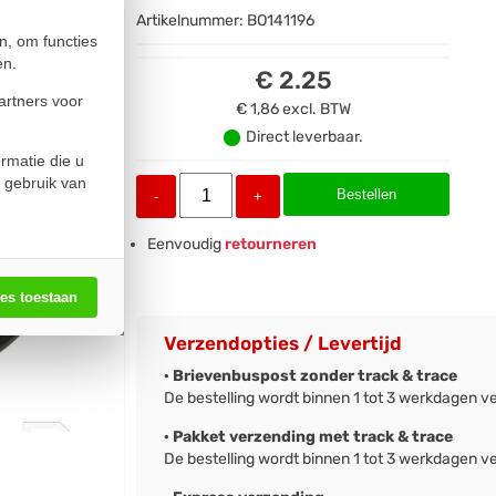
Artikelnummer:
BO141196
n, om functies
en.
€ 2.25
artners voor
€ 1,86
excl. BTW
Direct leverbaar.
rmatie die u
 gebruik van
Bestellen
-
+
Eenvoudig
retourneren
les toestaan
Verzendopties / Levertijd
· Brievenbuspost zonder track & trace
De bestelling wordt binnen 1 tot 3 werkdagen v
· Pakket verzending met track & trace
De bestelling wordt binnen 1 tot 3 werkdagen v