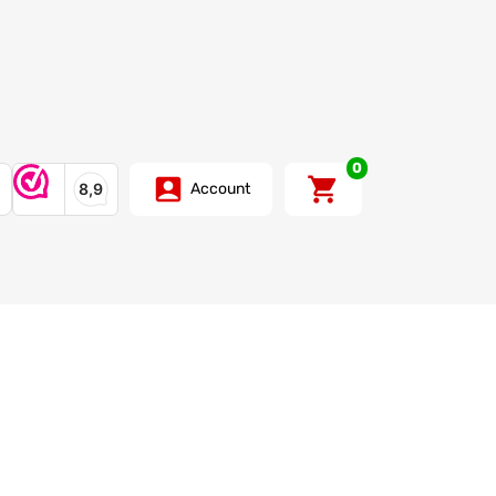
0
Account