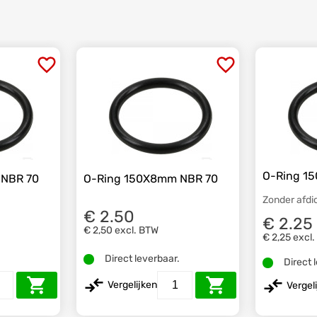
O-Ring 1
 NBR 70
O-Ring 150X8mm NBR 70
Zonder afdi
€ 2.50
€ 2.25
€ 2,50
excl. BTW
€ 2,25
excl
.
Direct leverbaar.
Direct 
Vergelijken
Vergel