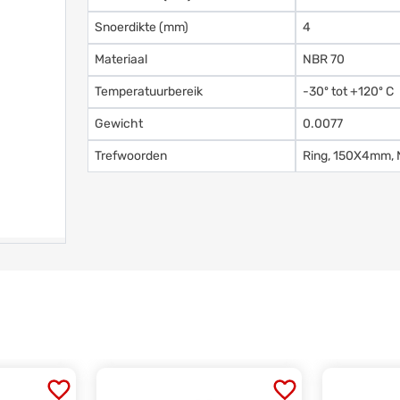
Snoerdikte (mm)
4
Materiaal
NBR 70
Temperatuurbereik
-30º tot +120º C
Gewicht
0.0077
Trefwoorden
Ring, 150X4mm, 