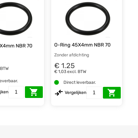
O-Ring 45X4mm NBR 70
8X4mm NBR 70
Zonder afdichting
€ 1.25
. BTW
€ 1,03
excl. BTW
leverbaar.
Direct leverbaar.
ijken
Vergelijken