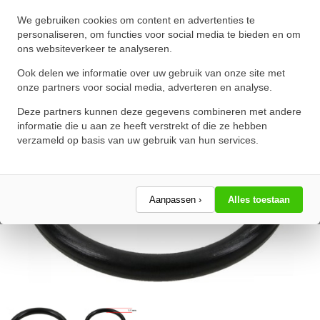
O-Ring 190x3.5mm NBR 70
We gebruiken cookies om content en advertenties te
★
★
★
★
★
★
★
★
★
★
personaliseren, om functies voor social media te bieden en om
ons websiteverkeer te analyseren.
Schrijf een review!
Ook delen we informatie over uw gebruik van onze site met
onze partners voor social media, adverteren en analyse.
Deze partners kunnen deze gegevens combineren met andere
informatie die u aan ze heeft verstrekt of die ze hebben
verzameld op basis van uw gebruik van hun services.
Aanpassen ›
Alles toestaan