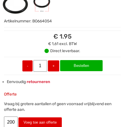
Artikelnummer:
BO664054
€ 1.95
€ 1,61
excl. BTW
Direct leverbaar.
Bestellen
-
+
Eenvoudig
retourneren
Offerte
Vraag bij grotere aantallen of geen voorraad vrijblijvend een
offerte aan.
Voeg toe aan offerte