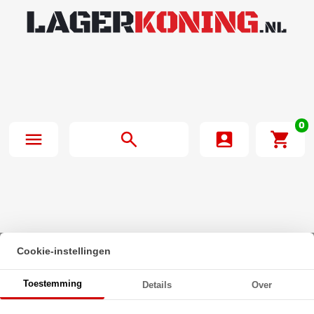
0
Cookie-instellingen
Beginpagina
·
O-Ring 190x3.5mm NBR 70
Toestemming
Details
Over