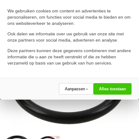
O-Ring 195X2.5mm NBR 70
We gebruiken cookies om content en advertenties te
★
★
★
★
★
★
★
★
★
★
personaliseren, om functies voor social media te bieden en om
ons websiteverkeer te analyseren.
Schrijf een review!
Ook delen we informatie over uw gebruik van onze site met
onze partners voor social media, adverteren en analyse.
Deze partners kunnen deze gegevens combineren met andere
informatie die u aan ze heeft verstrekt of die ze hebben
verzameld op basis van uw gebruik van hun services.
Aanpassen ›
Alles toestaan