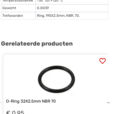
Temperatuurbereik
-30º tot +120º C
Gewicht
0.0039
Trefwoorden
Ring, 195X2.5mm, NBR, 70.
Gerelateerde producten
O-Ring 32X2.5mm NBR 70
€ 0.95