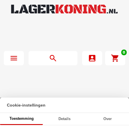
0
Cookie-instellingen
Beginpagina
·
O-Ring 195X2.5mm NBR 70
Toestemming
Details
Over