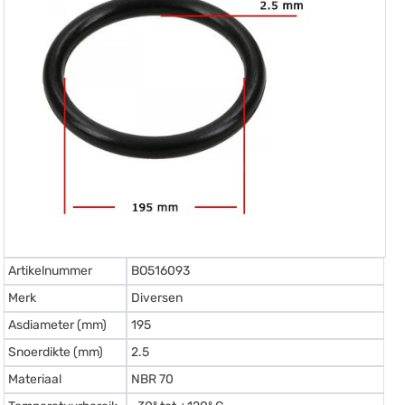
Artikelnummer
BO516093
Merk
Diversen
Asdiameter (mm)
195
Snoerdikte (mm)
2.5
Materiaal
NBR 70