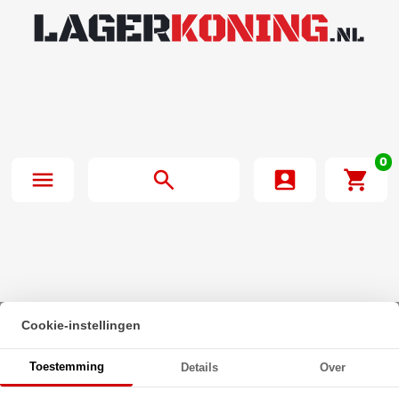
0
Cookie-instellingen
Beginpagina
·
O-Ring 200X2mm NBR 70
Toestemming
Details
Over