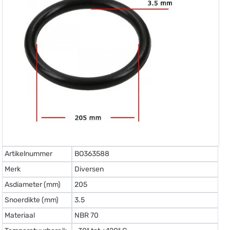
Artikelnummer
BO363588
Merk
Diversen
Asdiameter (mm)
205
Snoerdikte (mm)
3.5
Materiaal
NBR 70