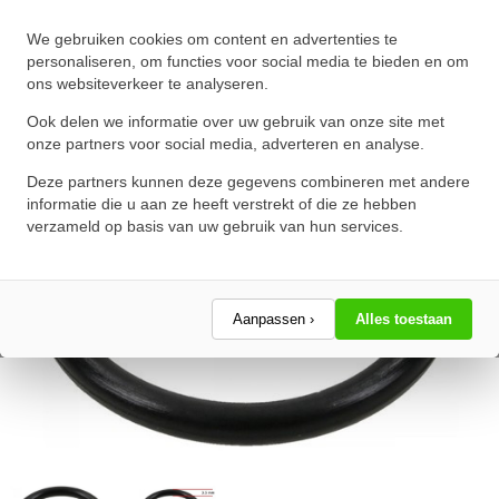
O-Ring 205X3.5mm NBR 70
We gebruiken cookies om content en advertenties te
★
★
★
★
★
★
★
★
★
★
personaliseren, om functies voor social media te bieden en om
ons websiteverkeer te analyseren.
Schrijf een review!
Ook delen we informatie over uw gebruik van onze site met
onze partners voor social media, adverteren en analyse.
Deze partners kunnen deze gegevens combineren met andere
informatie die u aan ze heeft verstrekt of die ze hebben
verzameld op basis van uw gebruik van hun services.
Aanpassen ›
Alles toestaan