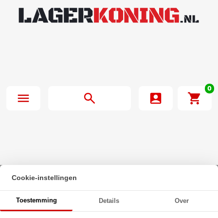
0
Cookie-instellingen
Beginpagina
·
O-Ring 205X3.5mm NBR 70
Toestemming
Details
Over