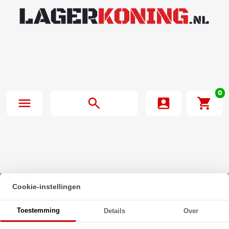
0
Cookie-instellingen
Beginpagina
·
O-Ring 32X5mm NBR 70
Toestemming
Details
Over