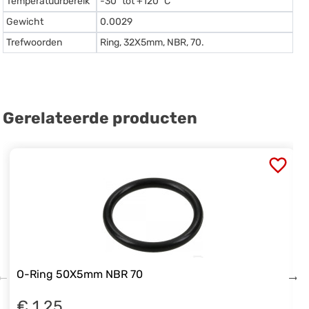
Temperatuurbereik
-30º tot +120º C
Gewicht
0.0029
Trefwoorden
Ring, 32X5mm, NBR, 70.
Gerelateerde producten
O-Ring 50X5mm NBR 70
€ 1.25