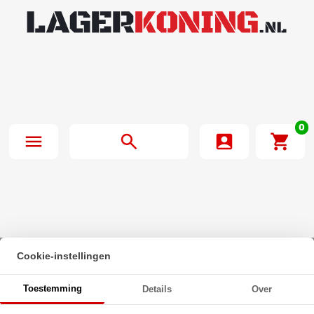
0
Cookie-instellingen
Beginpagina
·
O-Ring 35X2.5mm NBR 70
Toestemming
Details
Over