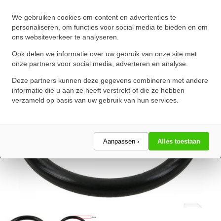
O-Ring 35X2.5mm NBR 70
We gebruiken cookies om content en advertenties te
★
★
★
★
★
★
★
★
★
★
personaliseren, om functies voor social media te bieden en om
ons websiteverkeer te analyseren.
Schrijf een review!
Ook delen we informatie over uw gebruik van onze site met
onze partners voor social media, adverteren en analyse.
Deze partners kunnen deze gegevens combineren met andere
informatie die u aan ze heeft verstrekt of die ze hebben
verzameld op basis van uw gebruik van hun services.
Aanpassen ›
Alles toestaan