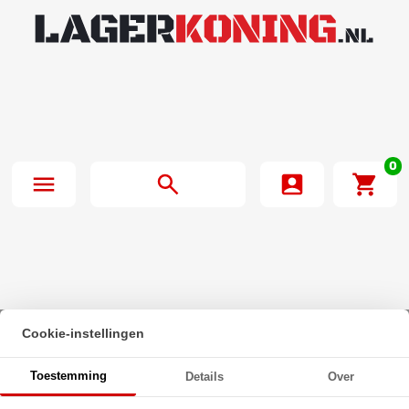
0
Cookie-instellingen
Beginpagina
·
O-Ring 38X2.5mm NBR 70
Toestemming
Details
Over