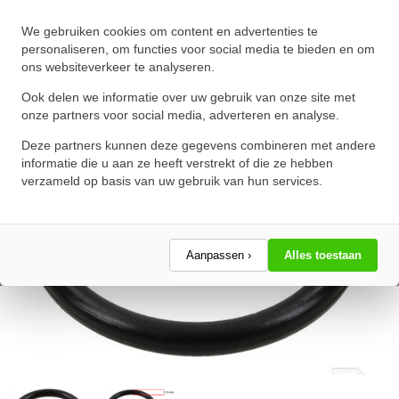
O-Ring 38X2.5mm NBR 70
We gebruiken cookies om content en advertenties te
★
★
★
★
★
★
★
★
★
★
personaliseren, om functies voor social media te bieden en om
ons websiteverkeer te analyseren.
Schrijf een review!
Ook delen we informatie over uw gebruik van onze site met
onze partners voor social media, adverteren en analyse.
Deze partners kunnen deze gegevens combineren met andere
informatie die u aan ze heeft verstrekt of die ze hebben
verzameld op basis van uw gebruik van hun services.
Aanpassen ›
Alles toestaan