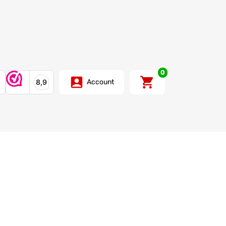
0
Account