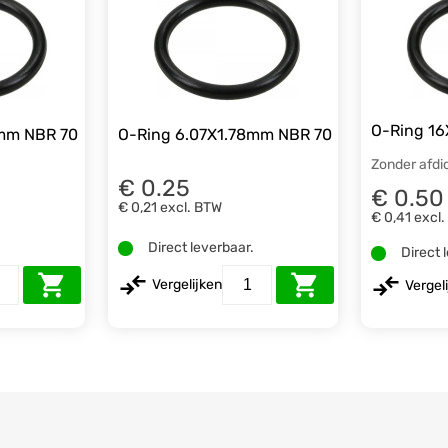
O-Ring 1
8mm NBR 70
O-Ring 6.07X1.78mm NBR 70
Zonder afdi
€ 0.25
€ 0.50
€ 0,21
excl. BTW
€ 0,41
excl
.
Direct leverbaar.
Direct 
Vergelijken
Vergel