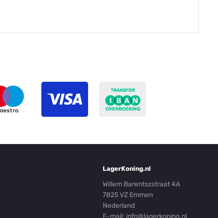
LagerKoning.nl
Willem Barentszstraat 4A
7825 VZ Emmen
Nederland
E-mail:
info@lagerkoning.nl