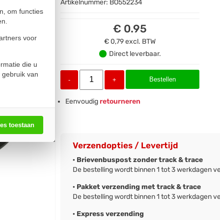
Artikelnummer:
BO552234
n, om functies
en.
€ 0.95
artners voor
€ 0,79
excl. BTW
Direct leverbaar.
rmatie die u
 gebruik van
Bestellen
-
+
Eenvoudig
retourneren
les toestaan
Verzendopties / Levertijd
· Brievenbuspost zonder track & trace
De bestelling wordt binnen 1 tot 3 werkdagen v
· Pakket verzending met track & trace
De bestelling wordt binnen 1 tot 3 werkdagen v
· Express verzending