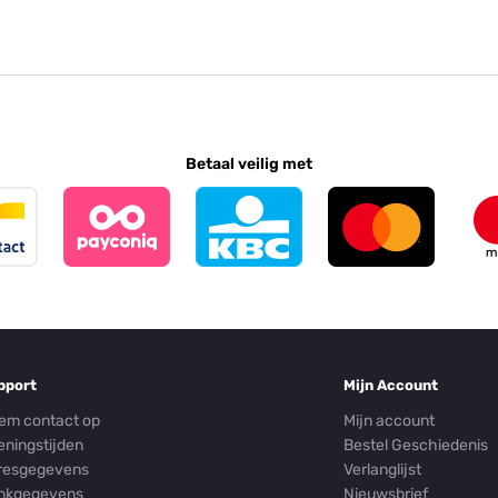
Betaal veilig met
pport
Mijn Account
em contact op
Mijn account
eningstijden
Bestel Geschiedenis
resgegevens
Verlanglijst
nkgegevens
Nieuwsbrief