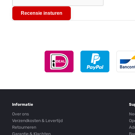
Recensie insturen
Informatie
Su
Over ons
Ne
Verzendkosten & Levertijd
Op
Retourneren
Ad
Garantie & Klachten
Ba