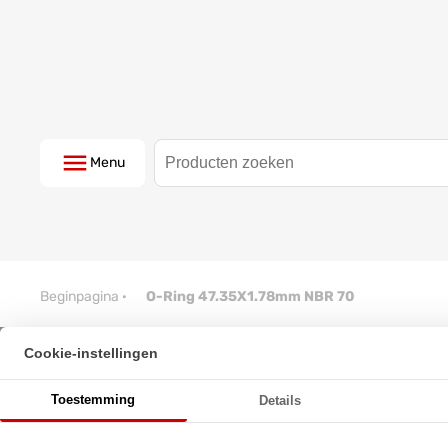
Menu
Beginpagina
·
O-Ring 47.35X1.78mm NBR 70
Cookie-instellingen
O-Ring 47.35X1.78mm NBR 70
Toestemming
Details
★
★
★
★
★
★
★
★
★
★
Schrijf een review!