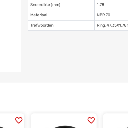
Snoerdikte (mm)
1.78
Materiaal
NBR 70
Trefwoorden
Ring, 47.35X1.78