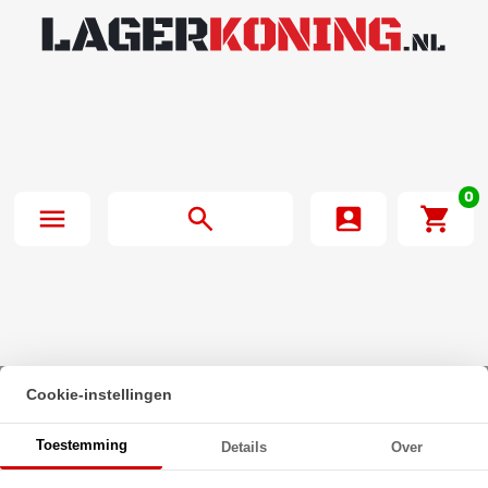
0
Cookie-instellingen
Beginpagina
·
O-Ring 4X5mm NBR 70
Toestemming
Details
Over