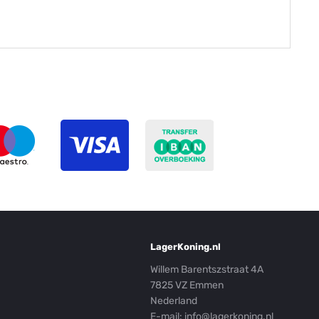
LagerKoning.nl
Willem Barentszstraat 4A
7825 VZ Emmen
Nederland
E-mail:
info@lagerkoning.nl