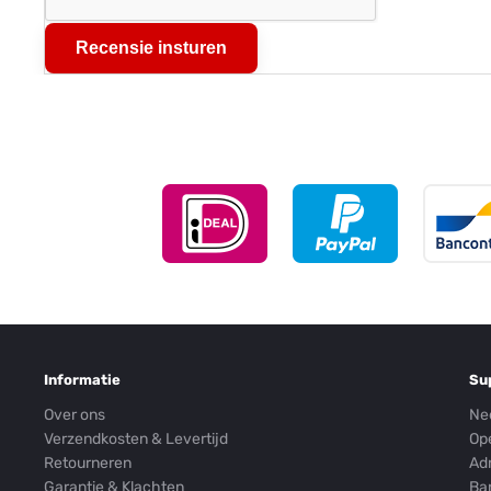
Recensie insturen
Informatie
Su
Over ons
Ne
Verzendkosten & Levertijd
Op
Retourneren
Ad
Garantie & Klachten
Ba