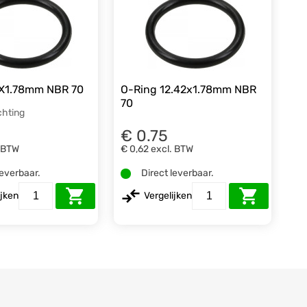
6X1.78mm NBR 70
O-Ring 12.42x1.78mm NBR
70
chting
€ 0.75
. BTW
€ 0,62
excl. BTW
leverbaar.
Direct leverbaar.
ijken
Vergelijken