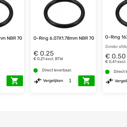
O-Ring 1
8mm NBR 70
O-Ring 6.07X1.78mm NBR 70
Zonder afdi
€ 0.25
€ 0.50
€ 0,21
excl. BTW
€ 0,41
excl
.
Direct leverbaar.
Direct 
Vergelijken
Vergel