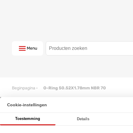
Menu
Beginpagina
·
O-Ring 50.52X1.78mm NBR 70
Cookie-instellingen
O-Ring 50.52X1.78mm NBR 70
Toestemming
Details
★
★
★
★
★
★
★
★
★
★
Schrijf een review!