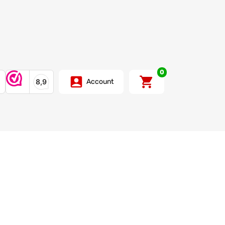
0
Account