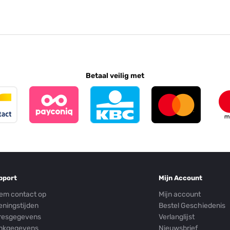
Betaal veilig met
pport
Mijn Account
em contact op
Mijn account
eningstijden
Bestel Geschiedenis
resgegevens
Verlanglijst
nkgegevens
Nieuwsbrief