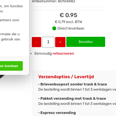
Artikelnummer:
BO154882
n, om functies
en.
€ 0.95
artners voor
€ 0,79
excl. BTW
Direct leverbaar.
rmatie die u
 gebruik van
Bestellen
-
+
Eenvoudig
retourneren
les toestaan
Verzendopties / Levertijd
· Brievenbuspost zonder track & trace
De bestelling wordt binnen 1 tot 3 werkdagen v
· Pakket verzending met track & trace
De bestelling wordt binnen 1 tot 3 werkdagen v
· Express verzending