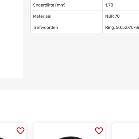
Snoerdikte (mm)
1.78
Materiaal
NBR 70
Trefwoorden
Ring, 50.52X1.78