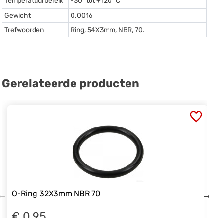
Temperatuurbereik
-30º tot +120º C
Gewicht
0.0016
Trefwoorden
Ring, 54X3mm, NBR, 70.
Gerelateerde producten
O-Ring 32X3mm NBR 70
€ 0.95