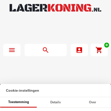
0
Cookie-instellingen
Beginpagina
·
O-Ring 54X3mm NBR 70
Toestemming
Details
Over