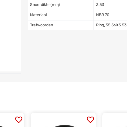
Snoerdikte (mm)
3.53
Materiaal
NBR 70
Trefwoorden
Ring, 55.56X3.5