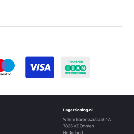
LagerKoning.nl
Willem Barentszstraat 4A
7825 VZ Emmen
Nederland