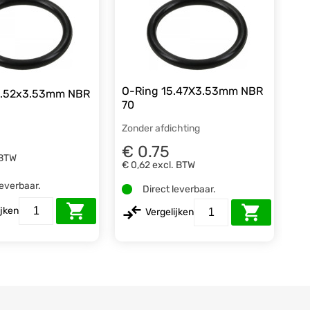
O-Ring 15.47X3.53mm NBR
4.52x3.53mm NBR
70
Zonder afdichting
€ 0.75
 BTW
€ 0,62
excl. BTW
leverbaar.
Direct leverbaar.
ijken
Vergelijken