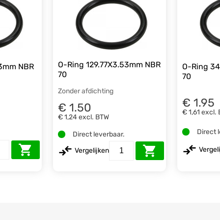
O-Ring 129.77X3.53mm NBR
53mm NBR
O-Ring 3
70
70
Zonder afdichting
€ 1.95
€ 1.50
€ 1,61
excl.
€ 1,24
excl. BTW
.
Direct 
Direct leverbaar.
Vergel
Vergelijken