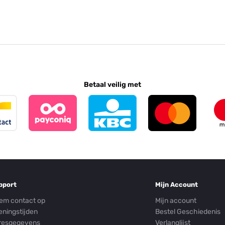
Betaal veilig met
pport
Mijn Account
em contact op
Mijn account
eningstijden
Bestel Geschiedenis
resgegevens
Verlanglijst