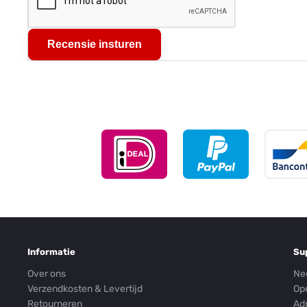
Recensie insturen
Informatie
Su
Over ons
Ne
Verzendkosten & Levertijd
Op
Retourneren
Ad