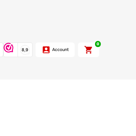
0
Account