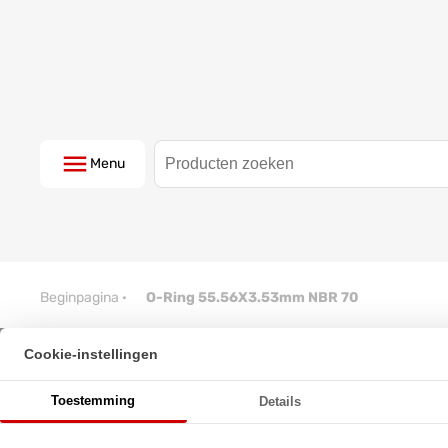
Menu
Beginpagina
·
O-Ring 55.56X3.53mm NBR 70
Cookie-instellingen
O-Ring 55.56X3.53mm NBR 70
Toestemming
Details
★
★
★
★
★
★
★
★
★
★
Schrijf een review!