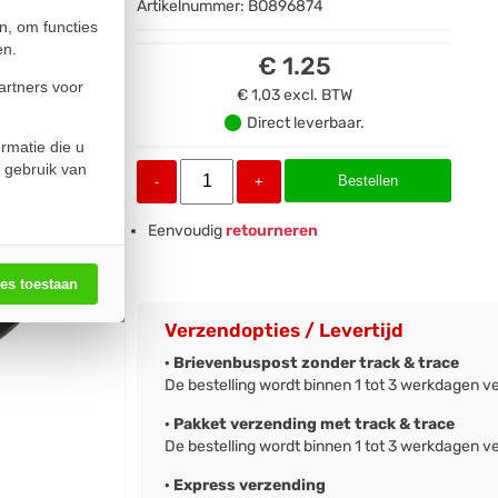
Artikelnummer:
BO896874
n, om functies
en.
€ 1.25
artners voor
€ 1,03
excl. BTW
Direct leverbaar.
rmatie die u
 gebruik van
Bestellen
-
+
Eenvoudig
retourneren
les toestaan
Verzendopties / Levertijd
· Brievenbuspost zonder track & trace
De bestelling wordt binnen 1 tot 3 werkdagen v
· Pakket verzending met track & trace
De bestelling wordt binnen 1 tot 3 werkdagen v
· Express verzending