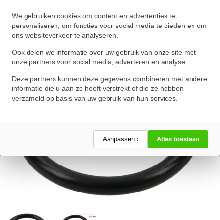
O-Ring 56X1.78mm NBR 70
We gebruiken cookies om content en advertenties te
★
★
★
★
★
★
★
★
★
★
personaliseren, om functies voor social media te bieden en om
ons websiteverkeer te analyseren.
Schrijf een review!
Ook delen we informatie over uw gebruik van onze site met
onze partners voor social media, adverteren en analyse.
Deze partners kunnen deze gegevens combineren met andere
informatie die u aan ze heeft verstrekt of die ze hebben
verzameld op basis van uw gebruik van hun services.
Aanpassen ›
Alles toestaan