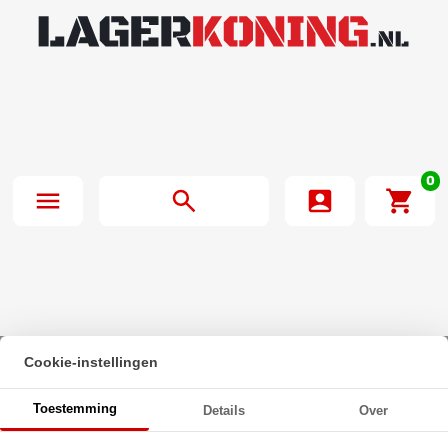
0
Cookie-instellingen
Beginpagina
·
O-Ring 56X1.78mm NBR 70
Toestemming
Details
Over