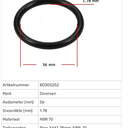
Artikelnummer
BO305252
Merk
Diversen
Asdiameter (mm)
56
Snoerdikte (mm)
1.78
Materiaal
NBR 70
Trefwoorden
Ring, 56X1.78mm, NBR, 70.