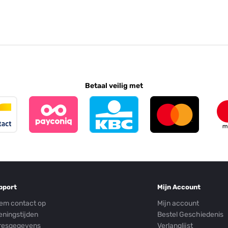
Betaal veilig met
pport
Mijn Account
em contact op
Mijn account
eningstijden
Bestel Geschiedenis
resgegevens
Verlanglijst