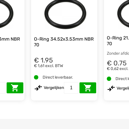
O-Ring 2
53mm NBR
O-Ring 34.52x3.53mm NBR
70
70
Zonder afdi
€ 1.95
€ 0.75
€ 1,61
excl. BTW
€ 0,62
excl
.
Direct leverbaar.
Direct 
Vergelijken
Vergel