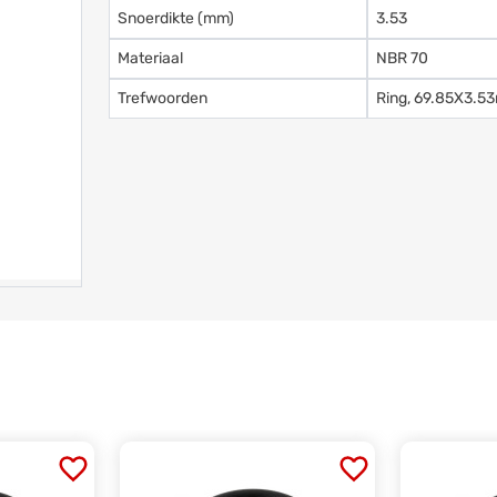
Snoerdikte (mm)
3.53
Materiaal
NBR 70
Trefwoorden
Ring, 69.85X3.5