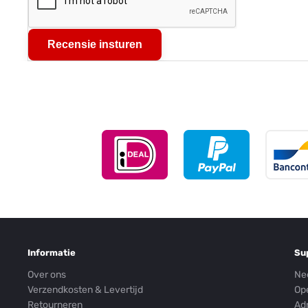
Recensie insturen
Informatie
Su
Over ons
Ne
Verzendkosten & Levertijd
Op
Retourneren
Ad