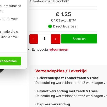
Artikelnummer:
BO291387
n, om functies
en.
€ 1.25
artners voor
€ 1,03
excl. BTW
Direct leverbaar.
rmatie die u
 gebruik van
Bestellen
-
+
Eenvoudig
retourneren
les toestaan
Verzendopties / Levertijd
· Brievenbuspost zonder track & trace
De bestelling wordt binnen 1 tot 3 werkdagen v
· Pakket verzending met track & trace
De bestelling wordt binnen 1 tot 3 werkdagen v
· Express verzending