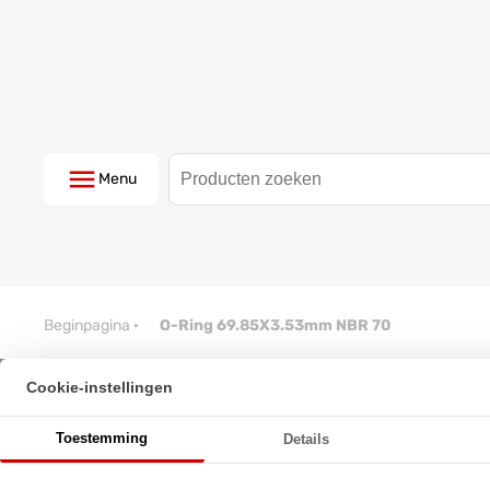
Menu
Beginpagina
·
O-Ring 69.85X3.53mm NBR 70
Cookie-instellingen
O-Ring 69.85X3.53mm NBR 70
Toestemming
Details
★
★
★
★
★
★
★
★
★
★
Schrijf een review!