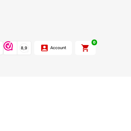
0
Account