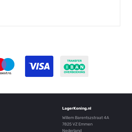
LagerKoning.nl
Willem Barentszstraat 4A
7825 VZ Emmen
Nederland