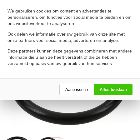
O-Ring 6x1.8mm NBR 70
We gebruiken cookies om content en advertenties te
★
★
★
★
★
★
★
★
★
★
personaliseren, om functies voor social media te bieden en om
ons websiteverkeer te analyseren.
Schrijf een review!
Ook delen we informatie over uw gebruik van onze site met
onze partners voor social media, adverteren en analyse.
Deze partners kunnen deze gegevens combineren met andere
informatie die u aan ze heeft verstrekt of die ze hebben
verzameld op basis van uw gebruik van hun services.
Aanpassen ›
Alles toestaan