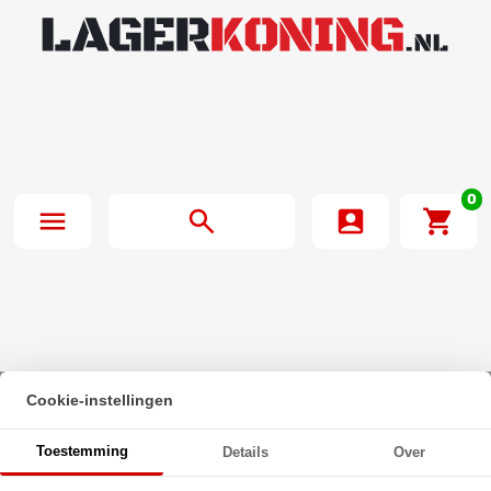
0
Cookie-instellingen
Beginpagina
·
O-Ring 6x1.8mm NBR 70
Toestemming
Details
Over