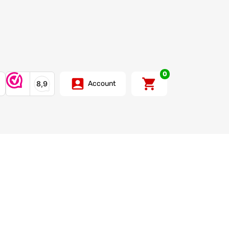
0
Account