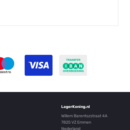
LagerKoning.nl
Willem Barentszstraat 4A
7825 VZ Emmen
Nederland