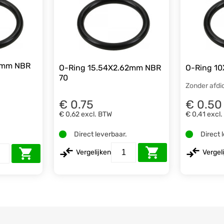
2mm NBR
O-Ring 15.54X2.62mm NBR
O-Ring 1
70
Zonder afdi
€ 0.75
€ 0.50
€ 0,62
excl. BTW
€ 0,41
excl
Direct leverbaar.
Direct 
.
Vergelijken
Vergel