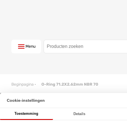
Menu
Beginpagina
·
O-Ring 71.2X2.62mm NBR 70
Cookie-instellingen
O-Ring 71.2X2.62mm NBR 70
Toestemming
Details
★
★
★
★
★
★
★
★
★
★
Schrijf een review!