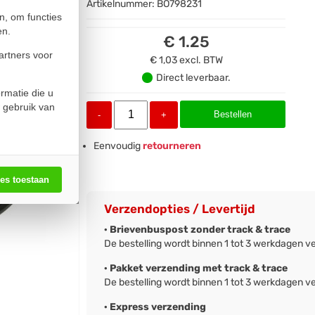
Artikelnummer:
BO798231
n, om functies
en.
€ 1.25
artners voor
€ 1,03
excl. BTW
Direct leverbaar.
rmatie die u
 gebruik van
Bestellen
-
+
Eenvoudig
retourneren
les toestaan
Verzendopties / Levertijd
· Brievenbuspost zonder track & trace
De bestelling wordt binnen 1 tot 3 werkdagen v
· Pakket verzending met track & trace
De bestelling wordt binnen 1 tot 3 werkdagen v
· Express verzending