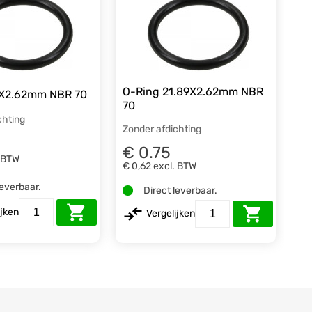
O-Ring 21.89X2.62mm NBR
0X2.62mm NBR 70
70
chting
Zonder afdichting
€ 0.75
. BTW
€ 0,62
excl. BTW
leverbaar.
Direct leverbaar.
ijken
Vergelijken