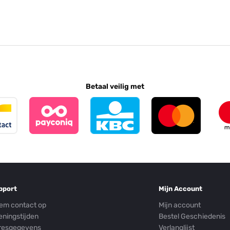
Betaal veilig met
pport
Mijn Account
em contact op
Mijn account
eningstijden
Bestel Geschiedenis
resgegevens
Verlanglijst