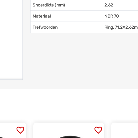
Snoerdikte (mm)
2.62
Materiaal
NBR 70
Trefwoorden
Ring, 71.2X2.62m