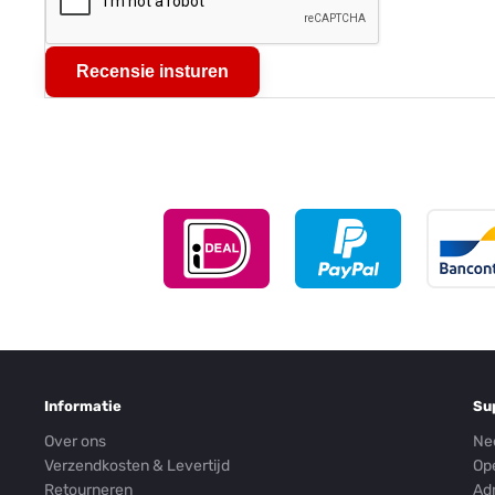
Recensie insturen
Informatie
Su
Over ons
Ne
Verzendkosten & Levertijd
Op
Retourneren
Ad