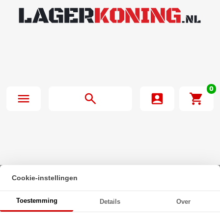
0
Cookie-instellingen
Beginpagina
·
O-Ring 71X3mm NBR 70
Toestemming
Details
Over