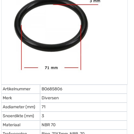
Artikelnummer
BO685806
Merk
Diversen
Asdiameter (mm)
71
Snoerdikte (mm)
3
Materiaal
NBR 70
Trefwoorden
Ring, 71X3mm, NBR, 70.