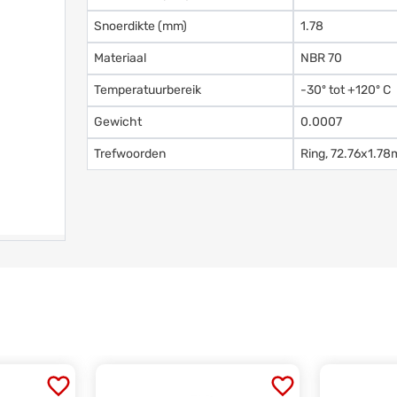
Snoerdikte (mm)
1.78
Materiaal
NBR 70
Temperatuurbereik
-30º tot +120º C
Gewicht
0.0007
Trefwoorden
Ring, 72.76x1.78