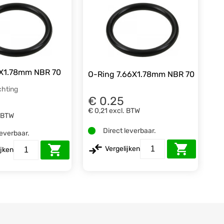
6X1.78mm NBR 70
O-Ring 7.66X1.78mm NBR 70
chting
€ 0.25
€ 0,21
excl. BTW
. BTW
Direct leverbaar.
leverbaar.
Vergelijken
ijken