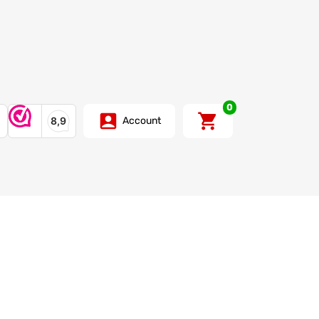
0
Account