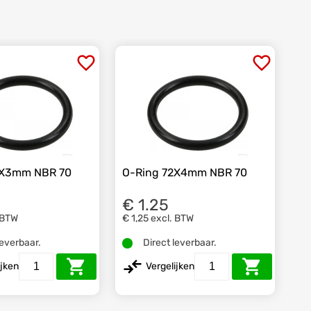
2X3mm NBR 70
O-Ring 72X4mm NBR 70
€ 1.25
 BTW
€ 1,25
excl. BTW
leverbaar.
Direct leverbaar.
ijken
Vergelijken