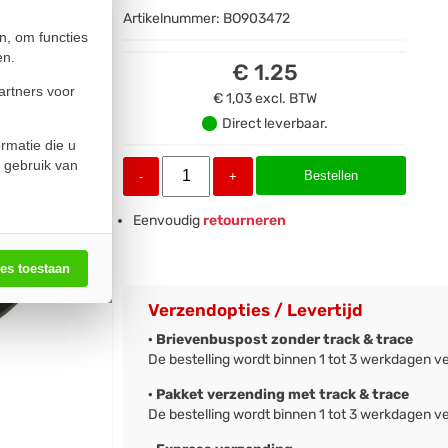
Artikelnummer:
BO903472
n, om functies
en.
€ 1.25
artners voor
€ 1,03
excl. BTW
Direct leverbaar.
rmatie die u
 gebruik van
Bestellen
-
+
Eenvoudig
retourneren
les toestaan
Verzendopties / Levertijd
· Brievenbuspost zonder track & trace
De bestelling wordt binnen 1 tot 3 werkdagen v
· Pakket verzending met track & trace
De bestelling wordt binnen 1 tot 3 werkdagen v