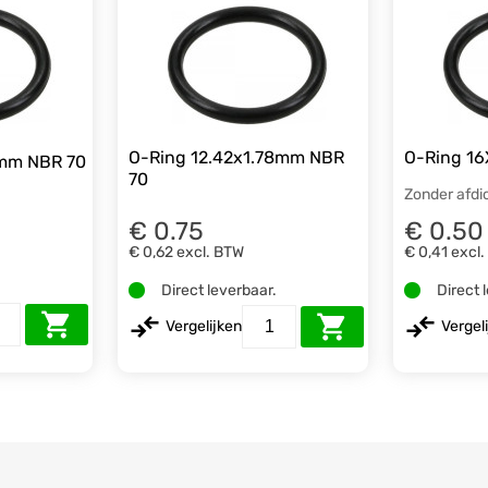
O-Ring 12.42x1.78mm NBR
O-Ring 1
8mm NBR 70
70
Zonder afdi
€ 0.75
€ 0.50
€ 0,62
excl. BTW
€ 0,41
excl
.
Direct leverbaar.
Direct 
Vergelijken
Vergel