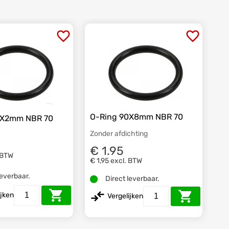
O-Ring 90X8mm NBR 70
0X2mm NBR 70
Zonder afdichting
€ 1.95
 BTW
€ 1,95
excl. BTW
leverbaar.
Direct leverbaar.
ijken
Vergelijken