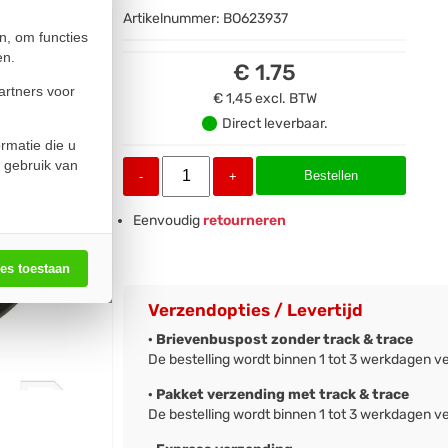
Artikelnummer:
BO623937
n, om functies
en.
€ 1.75
artners voor
€ 1,45
excl. BTW
Direct leverbaar.
rmatie die u
 gebruik van
Bestellen
-
+
Eenvoudig
retourneren
les toestaan
Verzendopties / Levertijd
· Brievenbuspost zonder track & trace
De bestelling wordt binnen 1 tot 3 werkdagen v
· Pakket verzending met track & trace
De bestelling wordt binnen 1 tot 3 werkdagen v