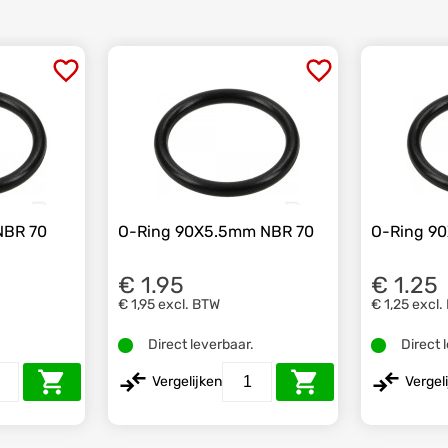
NBR 70
O-Ring 90X5.5mm NBR 70
O-Ring 9
€ 1.95
€ 1.25
€ 1,95
excl. BTW
€ 1,25
excl.
.
Direct leverbaar.
Direct 
Vergelijken
Vergel