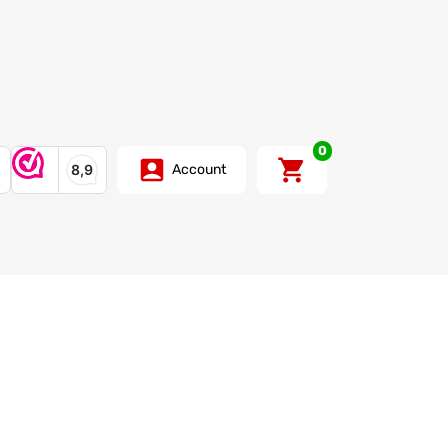
0
Account