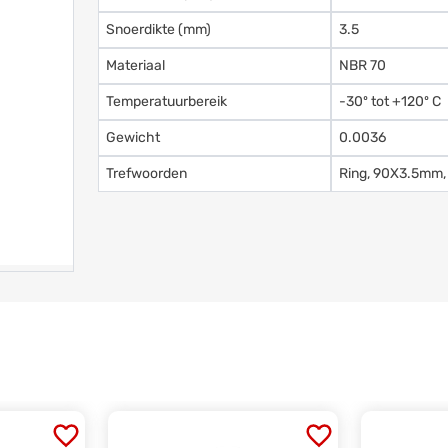
Snoerdikte (mm)
3.5
Materiaal
NBR 70
Temperatuurbereik
-30º tot +120º C
Gewicht
0.0036
Trefwoorden
Ring, 90X3.5mm,