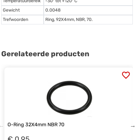
Temperatuurbereik
-30º tot +120º C
Gewicht
0.0048
Trefwoorden
Ring, 92X4mm, NBR, 70.
Gerelateerde producten
O-Ring 32X4mm NBR 70
€ 0.95