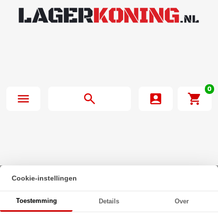
0
Cookie-instellingen
Beginpagina
·
O-Ring 92X4mm NBR 70
Toestemming
Details
Over