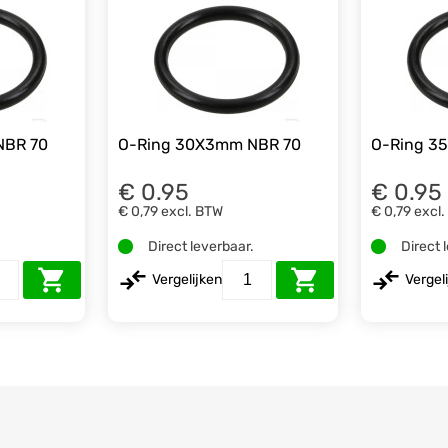
NBR 70
O-Ring 30X3mm NBR 70
O-Ring 3
€ 0.95
€ 0.95
€ 0,79
excl. BTW
€ 0,79
excl
.
Direct leverbaar.
Direct 
Vergelijken
Vergel