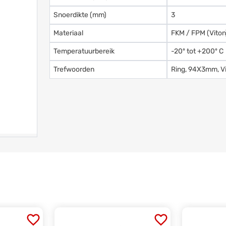
Snoerdikte (mm)
3
Materiaal
FKM / FPM (Viton
Temperatuurbereik
-20º tot +200º C
Trefwoorden
Ring, 94X3mm, Vi