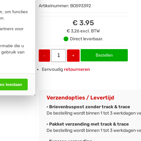
Artikelnummer:
BO593392
n, om functies
en.
€ 3.95
artners voor
€ 3,26
excl. BTW
Direct leverbaar.
rmatie die u
 gebruik van
Bestellen
-
+
Eenvoudig
retourneren
les toestaan
Verzendopties / Levertijd
· Brievenbuspost zonder track & trace
De bestelling wordt binnen 1 tot 3 werkdagen v
· Pakket verzending met track & trace
De bestelling wordt binnen 1 tot 3 werkdagen v