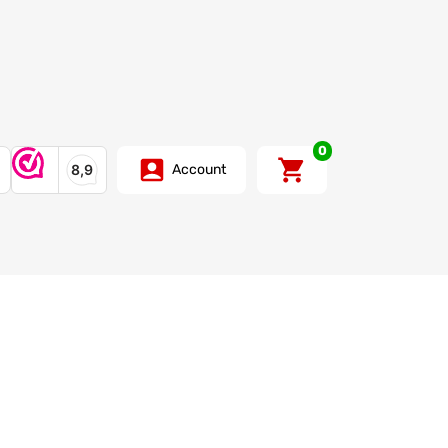
0
Account