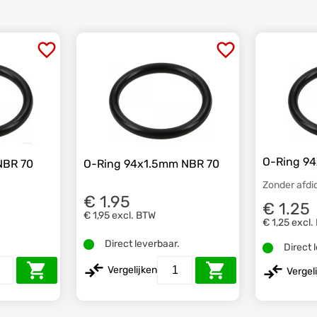
O-Ring 9
NBR 70
O-Ring 94x1.5mm NBR 70
Zonder afdi
€ 1.95
€ 1.25
€ 1,95
excl. BTW
€ 1,25
excl.
.
Direct leverbaar.
Direct 
Vergelijken
Vergel