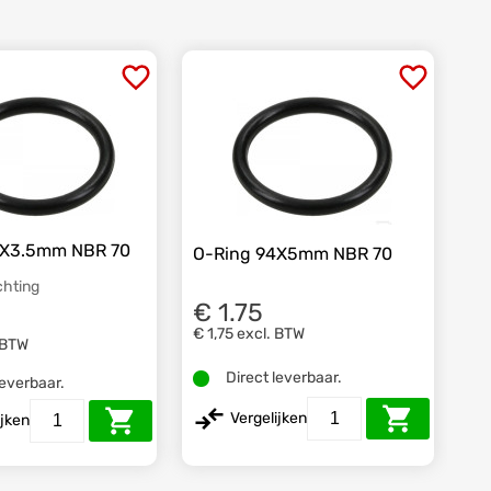
4X3.5mm NBR 70
O-Ring 94X5mm NBR 70
chting
€ 1.75
€ 1,75
excl. BTW
 BTW
Direct leverbaar.
leverbaar.
Vergelijken
ijken