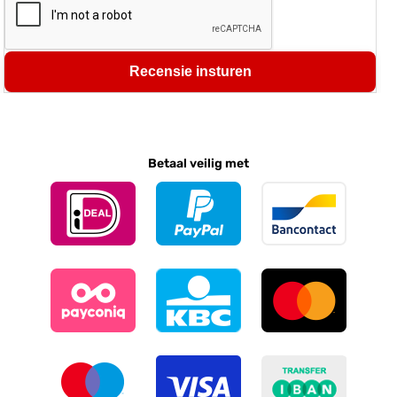
Recensie insturen
Betaal veilig met