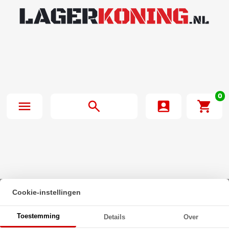
0
Cookie-instellingen
Beginpagina
·
Oliekeerring 10x35x8mm BASL NBR 70
Toestemming
Details
Over