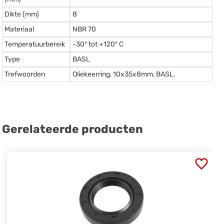
Dikte (mm)
8
Materiaal
NBR 70
Temperatuurbereik
-30º tot +120º C
Type
BASL
Trefwoorden
Oliekeerring, 10x35x8mm, BASL.
Gerelateerde producten