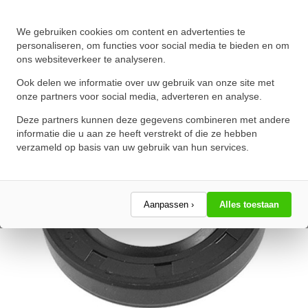
Oliekeerring 10x35x8mm BASL
We gebruiken cookies om content en advertenties te
NBR 70
personaliseren, om functies voor social media te bieden en om
ons websiteverkeer te analyseren.
★
★
★
★
★
★
★
★
★
★
Schrijf een review!
Ook delen we informatie over uw gebruik van onze site met
onze partners voor social media, adverteren en analyse.
Deze partners kunnen deze gegevens combineren met andere
informatie die u aan ze heeft verstrekt of die ze hebben
verzameld op basis van uw gebruik van hun services.
Aanpassen ›
Alles toestaan