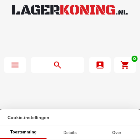
0
Cookie-instellingen
Beginpagina
·
Oliekeerring 14x20x5mm BASL NBR 70
Toestemming
Details
Over