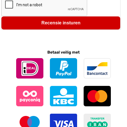
Recensie insturen
Betaal veilig met