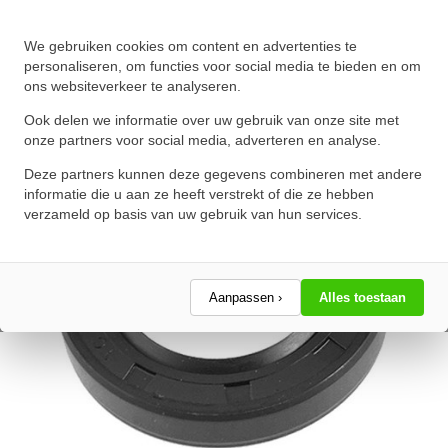
Oliekeerring 14x20x5mm BASL
We gebruiken cookies om content en advertenties te
NBR 70
personaliseren, om functies voor social media te bieden en om
ons websiteverkeer te analyseren.
★
★
★
★
★
★
★
★
★
★
Schrijf een review!
Ook delen we informatie over uw gebruik van onze site met
onze partners voor social media, adverteren en analyse.
Deze partners kunnen deze gegevens combineren met andere
informatie die u aan ze heeft verstrekt of die ze hebben
verzameld op basis van uw gebruik van hun services.
Aanpassen ›
Alles toestaan