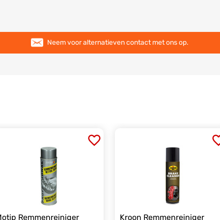
Neem voor alternatieven contact met ons op.
otip Remmenreiniger
Kroon Remmenreiniger