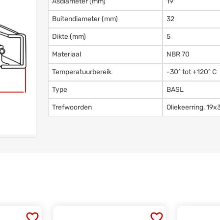
Asdiameter (mm)
19
Buitendiameter (mm)
32
Dikte (mm)
5
Materiaal
NBR 70
Temperatuurbereik
-30º tot +120º C
Type
BASL
Trefwoorden
Oliekeerring, 1