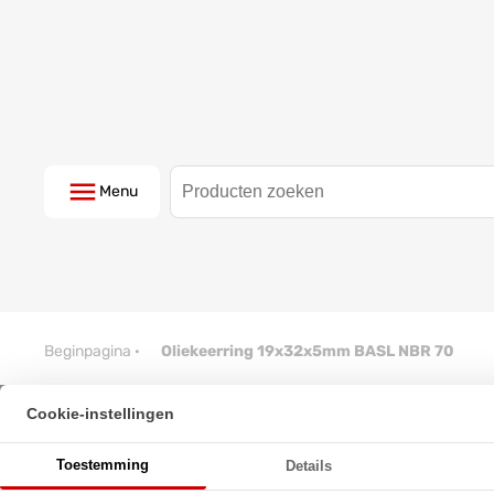
Menu
Beginpagina
·
Oliekeerring 19x32x5mm BASL NBR 70
Cookie-instellingen
Oliekeerring 19x32x5mm BASL
Toestemming
Details