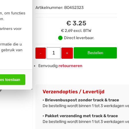
Artikelnummer:
BO452323
n, om functies
en.
€ 3.25
artners voor
€ 2,69
excl. BTW
Direct leverbaar.
rmatie die u
 gebruik van
Bestellen
-
+
Eenvoudig
retourneren
les toestaan
Verzendopties / Levertijd
· Brievenbuspost zonder track & trace
De bestelling wordt binnen 1 tot 3 werkdagen v
· Pakket verzending met track & trace
De bestelling wordt binnen 1 tot 3 werkdagen v