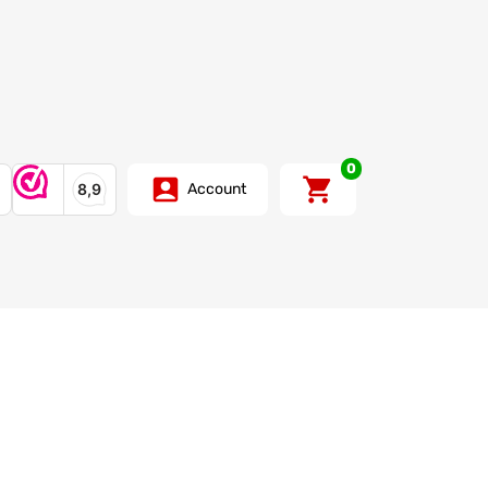
0
Account