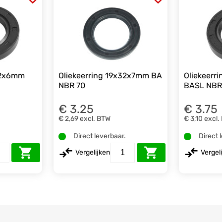
32x6mm
Oliekeerring 19x32x7mm BA
Oliekeerr
NBR 70
BASL NBR
€ 3.25
€ 3.75
€ 2,69
excl. BTW
€ 3,10
excl.
.
Direct leverbaar.
Direct 
Vergelijken
Vergel