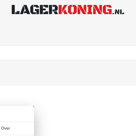
 NBR 70
Over