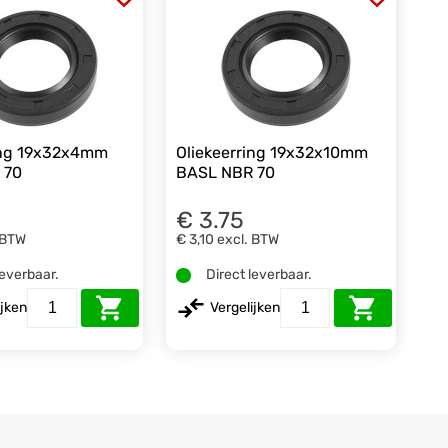
ing 19x32x4mm
Oliekeerring 19x32x10mm
 70
BASL NBR 70
€ 3.75
 BTW
€ 3,10
excl. BTW
leverbaar.
Direct leverbaar.
ijken
Vergelijken