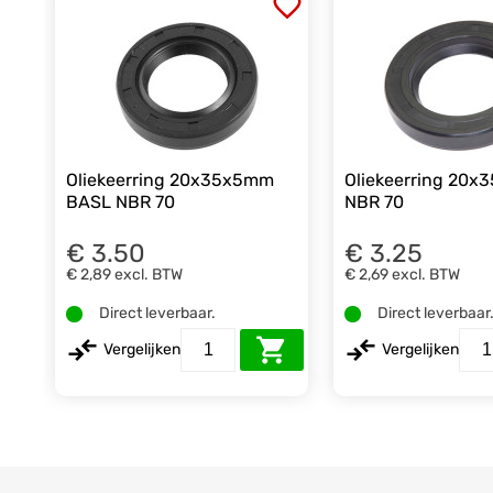
Oliekeerring 20x35x5mm
Oliekeerring 20
BASL NBR 70
NBR 70
€ 3.50
€ 3.25
€ 2,89
excl. BTW
€ 2,69
excl. BTW
Direct leverbaar.
Direct leverbaar
Vergelijken
Vergelijken