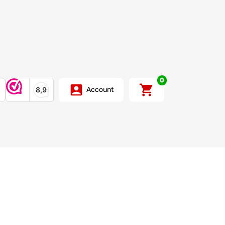
0
Account