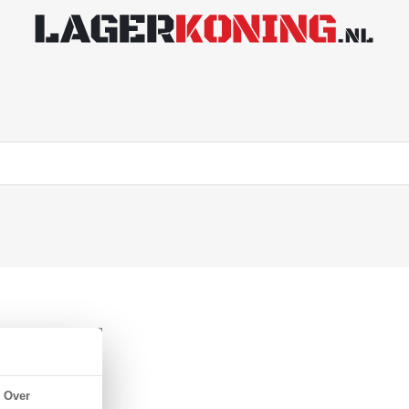
 NBR 70
Over