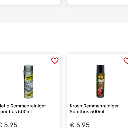
otip Remmenreiniger
Kroon Remmenreiniger
puitbus 500ml
Spuitbus 500ml
€ 5.95
€ 5.95