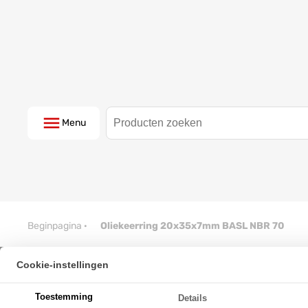
Menu
Beginpagina
·
Oliekeerring 20x35x7mm BASL NBR 70
Cookie-instellingen
Oliekeerring 20x35x7mm BASL
Toestemming
Details