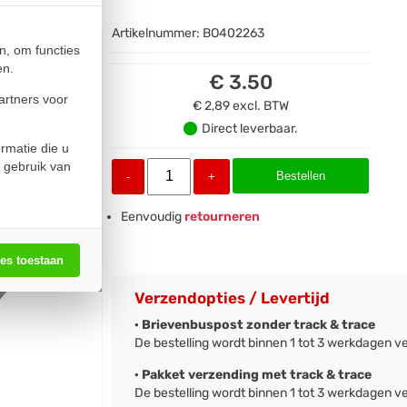
Artikelnummer:
BO402263
n, om functies
en.
€ 3.50
artners voor
€ 2,89
excl. BTW
Direct leverbaar.
rmatie die u
 gebruik van
Bestellen
-
+
Eenvoudig
retourneren
les toestaan
Verzendopties / Levertijd
· Brievenbuspost zonder track & trace
De bestelling wordt binnen 1 tot 3 werkdagen v
· Pakket verzending met track & trace
De bestelling wordt binnen 1 tot 3 werkdagen v