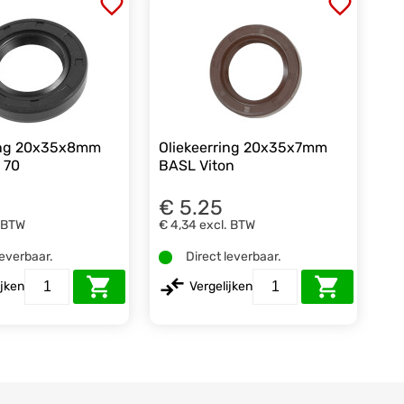
ring 20x35x8mm
Oliekeerring 20x35x7mm
 70
BASL Viton
€ 5.25
. BTW
€ 4,34
excl. BTW
leverbaar.
Direct leverbaar.
ijken
Vergelijken