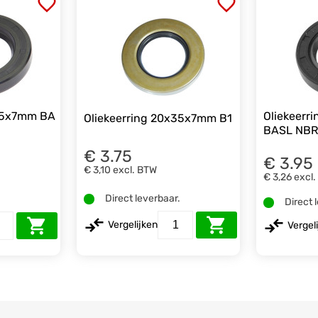
x35x7mm BA
Oliekeer
Oliekeerring 20x35x7mm B1
BASL NBR
€ 3.75
€ 3.95
€ 3,10
excl. BTW
€ 3,26
excl
Direct leverbaar.
.
Direct 
Vergelijken
Vergel