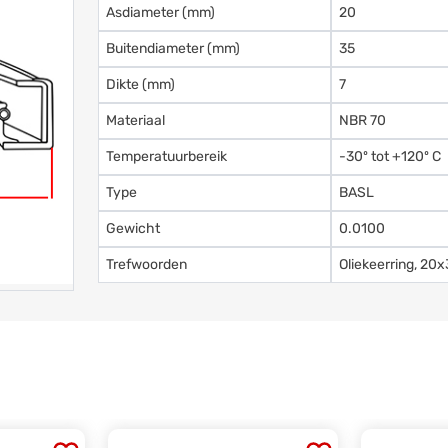
Asdiameter (mm)
20
Buitendiameter (mm)
35
Dikte (mm)
7
Materiaal
NBR 70
Temperatuurbereik
-30º tot +120º C
Type
BASL
Gewicht
0.0100
Trefwoorden
Oliekeerring, 2