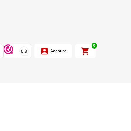
0
Account