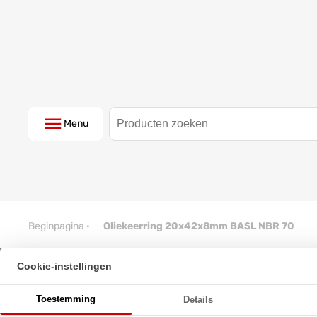
Menu
Beginpagina
·
Oliekeerring 20x42x8mm BASL NBR 70
Cookie-instellingen
Oliekeerring 20x42x8mm BASL
Toestemming
Details