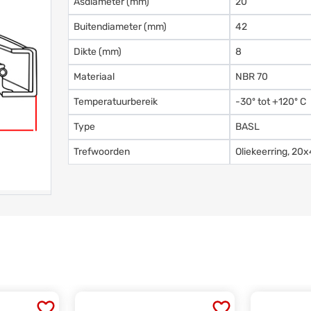
Asdiameter (mm)
20
Buitendiameter (mm)
42
Dikte (mm)
8
Materiaal
NBR 70
Temperatuurbereik
-30º tot +120º C
Type
BASL
Trefwoorden
Oliekeerring, 2