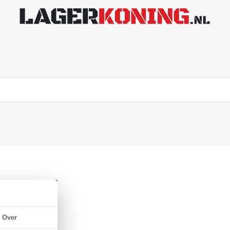
 NBR 70
Over