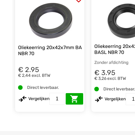
Oliekeerring 20
Oliekeerring 20x42x7mm BA
BASL NBR 70
NBR 70
Zonder afdichting
€ 2.95
€ 3.95
€ 2,44
excl. BTW
€ 3,26
excl. BTW
Direct leverbaar.
Direct leverbaar
Vergelijken
Vergelijken