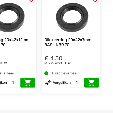
ing 20x42x12mm
Oliekeerring 20x42x7mm
 70
BASL NBR 70
€ 4.50
 BTW
€ 3,72
excl. BTW
leverbaar.
Direct leverbaar.
ijken
Vergelijken